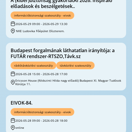
A (kiber)biztonság gyakorlatAI 2026: Inspiráló
előadások és beszélgetések..
információbiztonsági szakosztály - eivok
2026-05-29 09:00 - 2026-05-29 13:30
NKE Ludovika Főépület Díszterem.
Budapest forgalmának láthatatlan irányítója: a
FUTÁR rendszer-RTSZO,Távk.sz
rádiótávközlési szakosztály
távközlési szakosztály
2026-05-28 15:00 - 2026-05-28 17:00
Ericsson House (földszinti Hilda nagy előadó) Budapest XI. Magyar Tudósok
Körútja 11.
EIVOK-84.
információbiztonsági szakosztály - eivok
2026-05-28 09:00 - 2026-05-28 18:00
online