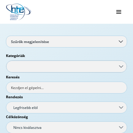
Ugrás a fő tartalomhoz
Szűrők megjelenítése
Kategóriák
Keresés
Rendezés
Legfrisebb elöl
Célközönség
Nincs kiválasztva