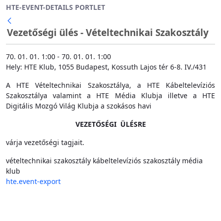
HTE-EVENT-DETAILS PORTLET
Ugrás a fő tartalomhoz
Vezetőségi ülés - Vételtechnikai Szakosztály
70. 01. 01. 1:00 - 70. 01. 01. 1:00
Hely: HTE Klub, 1055 Budapest, Kossuth Lajos tér 6-8. IV./431
A HTE Vételtechnikai Szakosztálya, a HTE Kábeltelevíziós
Szakosztálya valamint a HTE Média Klubja illetve a HTE
Digitális Mozgó Világ Klubja a szokásos havi
VEZETŐSÉGI ÜLÉSRE
várja vezetőségi tagjait.
vételtechnikai szakosztály
kábeltelevíziós szakosztály
média
klub
hte.event-export