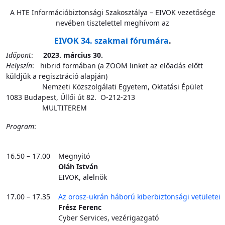
A HTE Információbiztonsági Szakosztálya – EIVOK vezetősége
nevében tisztelettel meghívom az
EIVOK 34. szakmai fórumára
.
Időpont
:
2023. március 30.
Helyszín
: hibrid formában (a ZOOM linket az előadás előtt
küldjük a regisztráció alapján)
Nemzeti Közszolgálati Egyetem, Oktatási Épület
1083 Budapest, Üllői út 82. O-212-213
MULTITEREM
Program
:
16.50 – 17.00
Megnyitó
Oláh István
EIVOK, alelnök
17.00 – 17.35
Az orosz-ukrán háború kiberbiztonsági vetületei
Frész Ferenc
Cyber Services, vezérigazgató