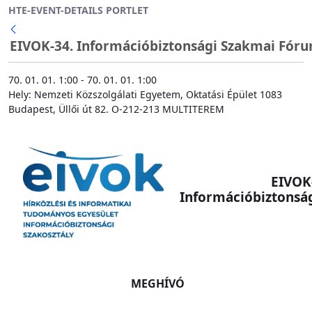
HTE-EVENT-DETAILS PORTLET
Ugrás a fő tartalomhoz
EIVOK-34. Információbiztonsági Szakmai Fór
70. 01. 01. 1:00 - 70. 01. 01. 1:00
Hely: Nemzeti Közszolgálati Egyetem, Oktatási Épület 1083
Budapest, Üllői út 82. O-212-213 MULTITEREM
EIVOK
Információbiztonsá
MEGHÍVÓ