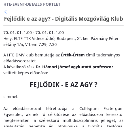
HTE-EVENT-DETAILS PORTLET
Ugrás a fő tartalomhoz
Fejlődik e az agy? - Digitális Mozgóvilág Klub
70. 01. 01. 1:00 - 70. 01. 01. 1:00
Hely: ELTE TTK Videostúdió, Budapest, XI. ker. Pázmány Péter
sétány 1/a, VII.em.7.29, 7.30
A HTE DMV klub bemutatja az
Érték-Értem
című tudományos
előadássorozatot.
A következő rész
Dr. Hámori József agykutató professzor
vetített képes előadása:
FEJLŐDIK - E AZ AGY ?
címmel.
Az előadássorozat létrehozója a Collégium Esztergom
Egyesület, akinek fő célkitűzése az előadásokon keresztül
megteremteni a széleskörű multidiszciplináris jelleget, az
agykutatás, genetika és infobionika, a filozófia, teológia,