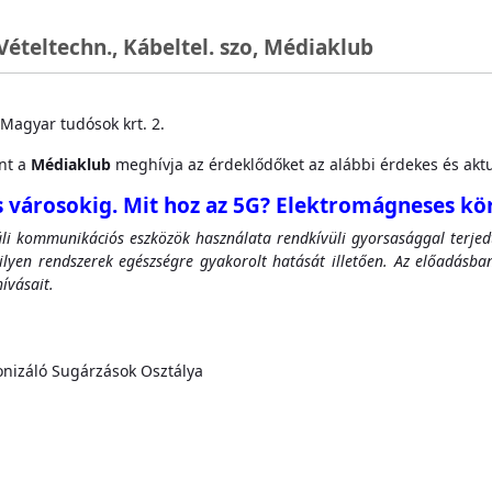
Vételtechn., Kábeltel. szo, Médiaklub
Magyar tudósok krt. 2.
nt a
Médiaklub
meghívja az érdeklődőket az alábbi érdekes és aktu
s városokig. Mit hoz az 5G? Elektromágneses kö
küli kommunikációs eszközök használata rendkívüli gyorsasággal terjedt
ilyen rendszerek egészségre gyakorolt hatását illetően. Az előadásban
ívásait.
áló Sugárzások Osztálya