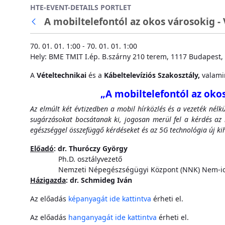
HTE-EVENT-DETAILS PORTLET
Ugrás a fő tartalomhoz
A mobiltelefontól az okos városokig - 
70. 01. 01. 1:00 - 70. 01. 01. 1:00
Hely: BME TMIT I.ép. B.szárny 210 terem, 1117 Budapest, 
A
Vételtechnikai
és a
Kábeltelevíziós Szakosztály,
valami
„A mobiltelefontól az oko
Az elmúlt két évtizedben a mobil hírközlés és a vezeték nél
sugárzásokat bocsátanak ki, jogosan merül fel a kérdés az 
egészséggel összefüggő kérdéseket és az 5G technológia új kih
Előadó
: dr. Thuróczy György
Ph.D. osztályvezető
Nemzeti Népegészségügyi Központ (NNK) Nem-ioniz
Házigazda
: dr. Schmideg Iván
Az előadás
képanyagát ide kattintva
érheti el.
Az előadás
hanganyagát ide kattintva
érheti el.