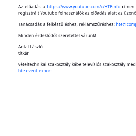
Az előadás a
https://www.youtube.com/c/HTEinfo
címen é
regisztrált Youtube felhasználók az előadás alatt az üzen
Tanácsadás a felkészüléshez, reklámszűréshez:
hte@comp
Minden érdeklődőt szeretettel várunk!
Antal László
titkár
vételtechnikai szakosztály
kábeltelevíziós szakosztály
médi
hte.event-export