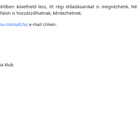
lőben követhető lesz, itt régi előadásainkat is megnézhetik. N
őfalon is hozzászólhatnak, kérdezhetnek.
u-consult.hu
e-mail címen.
a klub