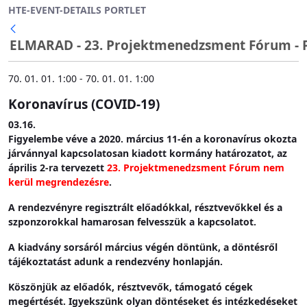
HTE-EVENT-DETAILS PORTLET
Ugrás a fő tartalomhoz
ELMARAD - 23. Projektmenedzsment Fórum - 
70. 01. 01. 1:00 - 70. 01. 01. 1:00
Koronavírus (COVID-19)
03.16.
Figyelembe véve a 2020. március 11-én a koronavírus okozta
járvánnyal kapcsolatosan kiadott kormány határozatot, az
április 2-ra tervezett
23. Projektmenedzsment Fórum nem
kerül megrendezésre
.
A rendezvényre regisztrált előadókkal, résztvevőkkel és a
szponzorokkal hamarosan felvesszük a kapcsolatot.
A kiadvány sorsáról március végén döntünk, a döntésről
tájékoztatást adunk a rendezvény honlapján.
Köszönjük az előadók, résztvevők, támogató cégek
megértését. Igyekszünk olyan döntéseket és intézkedéseket