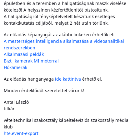
épületben és a teremben a hallgatóságnak maszk viselése
kötelező! A helyszínen kézfertőtlenítőt biztosítunk.
A hallgatóságról fényképfelvételt készítünk esetleges
kontaktkutatás céljából, melyet 2 hét után törlünk.
Az előadás képanyagát az alábbi linkeken érhetők el:
A mesterséges intelligencia alkalmazása a videoanalitikai
rendszerekben
Alkalmazási példák
Bizt_ kamerak MI motorral
Hőkamerák
Az előadás hanganyaga
ide kattintva
érhető el.
Minden érdeklődőt szeretettel várunk!
Antal László
titkár
vételtechnikai szakosztály
kábeltelevíziós szakosztály
média
klub
hte.event-export