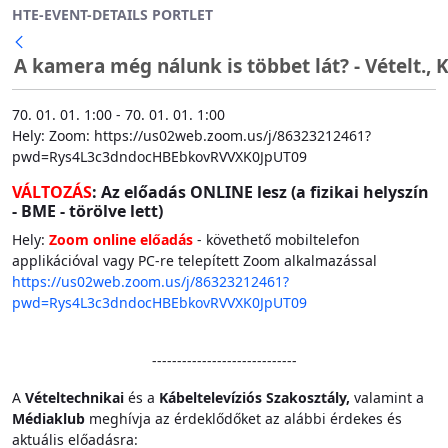
HTE-EVENT-DETAILS PORTLET
Ugrás a fő tartalomhoz
A kamera még nálunk is többet lát? - Vételt., K
70. 01. 01. 1:00 - 70. 01. 01. 1:00
Hely: Zoom: https://us02web.zoom.us/j/86323212461?
pwd=Rys4L3c3dndocHBEbkovRVVXK0JpUT09
VÁLTOZÁS
: Az előadás ONLINE lesz (a fizikai helyszín
- BME - törölve lett)
Hely:
Zoom online előadás
- követhető mobiltelefon
applikációval vagy PC-re telepített Zoom alkalmazással
https://us02web.zoom.us/j/86323212461?
pwd=Rys4L3c3dndocHBEbkovRVVXK0JpUT09
-----------------------------
A
Vételtechnikai
és a
Kábeltelevíziós Szakosztály,
valamint a
Médiaklub
meghívja az érdeklődőket az alábbi érdekes és
aktuális előadásra: