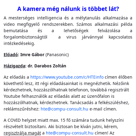
A kamera még nálunk is többet lát?
A mesterséges intelligencia és a mélytanulás alkalmazása a
video megfigyelő rendszerekben. Számos alkalmazási példa
bemutatása és a lehetőségek felvázolása a
forgalombiztonságtól a virus járvánnyal kapcsolatos
intézkedésekig.
Előadó
: Imre Gábor
(Panasonic)
Házigazda
: dr. Darabos Zoltán
Az előadás a
https://www.youtube.com/c/HTEinfo
címen élőben
követhető lesz, itt régi előadásainkat is megnézhetik. Nézőink
kérdezhetnek, hozzászólhatnak telefonon, továbbá regisztrált
Youtube felhasználók az előadás alatt az üzenőfalon is
hozzászólhatnak, kérdezhetnek. Tanácsadás a felkészüléshez,
reklámszűréshez:
hte@compu-consult.hu
e-mail címen.
A COVID helyzet miatt max. 15 fő számára tudunk helyszíni
részvételt biztosítani. Aki biztosan be kíván jutni, kérem,
regisztrálja magát
a
hte@compu-consult.hu
címen! Az