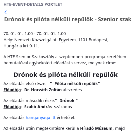
HTE-EVENT-DETAILS PORTLET
Ugrás a fő tartalomhoz
Drónok és pilóta nélküli repülők - Szenior sza
70. 01. 01. 1:00 - 70. 01. 01. 1:00
Hely: Nemzeti Közszolgálati Egyetem, 1101 Budapest,
Hungária krt 9-11.
A HTE Szenior Szakosztály a szeptemberi programja keretében
bemutatóval egybekötött előadást szervez, melynek címe:
Drónok és pilóta nélküli repülők
Az előadás első része:
" Pilóta nélküli repülők"
Előadója
:
Dr. Horváth Zoltán
alezredes
Az előadás második része:
" Drónok "
Előadója
:
Szabó András
százados
Az előadás
hanganyaga itt
érhető el.
Az előadás után megtekintésre kerül a
Híradó Múzeum
, majd