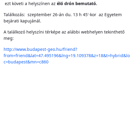
ezt követi a helyszínen az
élő drón bemutató.
Találkozás: szeptember 26-án du. 13 h 45'-kor az Egyetem
bejárati kapujánál.
A találkozó helyszíni térképe az alábbi webhelyen tekinthető
meg:
http://www.budapest-geo.hu/fri
end?
from=friend&lat=47.495196&
lng=19.109378&z=18&t=hybrid&lo
c=budapest&mn=c860