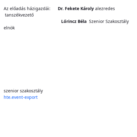
Az előadás házigazdái:
Dr. Fekete Károly
alezredes
tanszékvezető
Lőrincz Béla
Szenior Szakosztály
elnök
szenior szakosztály
hte.event-export