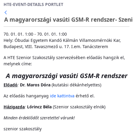
HTE-EVENT-DETAILS PORTLET
Ugrás a fő tartalomhoz
A magyarországi vasúti GSM-R rendszer- Szeni
70. 01. 01. 1:00 - 70. 01. 01. 1:00
Hely: Óbudai Egyetem Kandó Kálmán Villamosmérnöki Kar,
Budapest, VIII. Tavaszmező u. 17. I.em. Tanácsterem
A HTE Szenior Szakosztály szervezésében előadás hangzik el,
melynek címe:
A magyarországi vasúti GSM-R rendszer
Előadó
:
Dr. Maros Dóra
(kutatási dékánhelyettes)
Az előadás hanganyag
ide kattintva
érhető el.
Házigazda
:
Lőrincz Béla
(Szenior szakosztály elnök)
Minden érdeklődőt szeretettel várunk!
szenior szakosztály