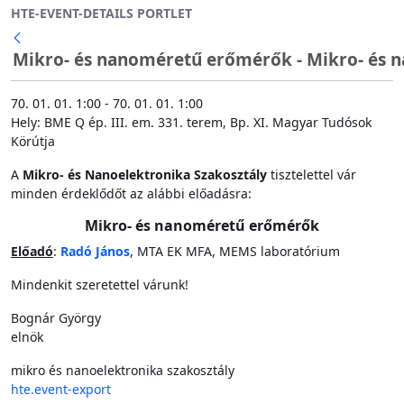
HTE-EVENT-DETAILS PORTLET
Ugrás a fő tartalomhoz
Mikro- és nanoméretű erőmérők - Mikro- és n
70. 01. 01. 1:00 - 70. 01. 01. 1:00
Hely: BME Q ép. III. em. 331. terem, Bp. XI. Magyar Tudósok
Körútja
A
Mikro- és Nanoelektronika Szakosztály
tisztelettel vár
minden érdeklődőt az alábbi előadásra:
Mikro- és nanoméretű erőmérők
Előadó
:
Radó János
, MTA EK MFA, MEMS laboratórium
Mindenkit szeretettel várunk!
Bognár György
elnök
mikro és nanoelektronika szakosztály
hte.event-export