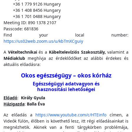
+36 1 779 9126 Hungary
+36 1 408 8456 Hungary
+36 1 701 0488 Hungary
Meeting ID: 890 1378 2107
Passcode: 681836
Find your local number:
https://us02web.zoom.us/u/kbTmXCguiy
A
Vételtechnikai
és a
Kábeltelevíziós Szakosztály,
valamint a
Médiaklub
meghívja az érdeklődőket az alábbi érdekes és
aktuális előadásra:
Okos egészségügy – okos kórház
Egészségügyi adatvagyon és
hasznosítási lehetőségei
Előadó
:
Király Gyula
Házigazda
:
Balla Éva
Az előadás a
https://www.youtube.com/c/HTEinfo
címen, a
Videók fülön, élőben is követhető lesz, itt régi előadásainkat is
megnézhetik. Akinek van a fenti tárgykörben problémája,