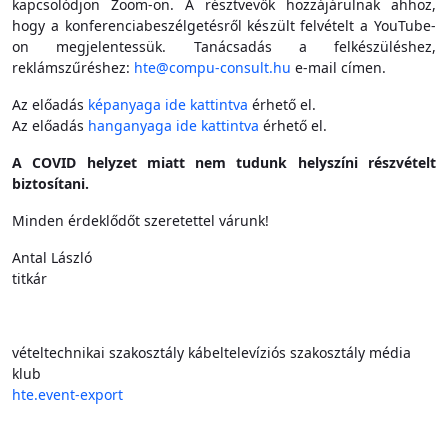
kapcsolódjon Zoom-on. A résztvevők hozzájárulnak ahhoz,
hogy a konferenciabeszélgetésről készült felvételt a YouTube-
on megjelentessük. Tanácsadás a felkészüléshez,
reklámszűréshez:
hte@compu-consult.hu
e-mail címen.
Az előadás
képanyaga ide kattintva
érhető el.
Az előadás
hanganyaga ide kattintva
érhető el.
A COVID helyzet miatt nem tudunk helyszíni részvételt
biztosítani.
Minden érdeklődőt szeretettel várunk!
Antal László
titkár
vételtechnikai szakosztály
kábeltelevíziós szakosztály
média
klub
hte.event-export