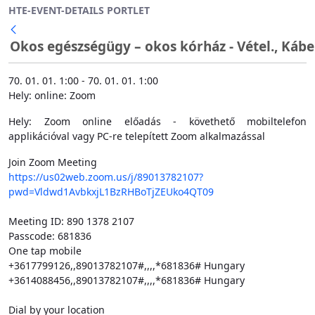
HTE-EVENT-DETAILS PORTLET
Ugrás a fő tartalomhoz
Okos egészségügy – okos kórház - Vétel., Kábe
70. 01. 01. 1:00 - 70. 01. 01. 1:00
Hely: online: Zoom
Hely: Zoom online előadás - követhető mobiltelefon
applikációval vagy PC-re telepített Zoom alkalmazással
Join Zoom Meeting
https://us02web.zoom.us/j/89013782107?
pwd=Vldwd1AvbkxjL1BzRHBoTjZEUko4QT09
Meeting ID: 890 1378 2107
Passcode: 681836
One tap mobile
+3617799126,,89013782107#,,,,*681836# Hungary
+3614088456,,89013782107#,,,,*681836# Hungary
Dial by your location