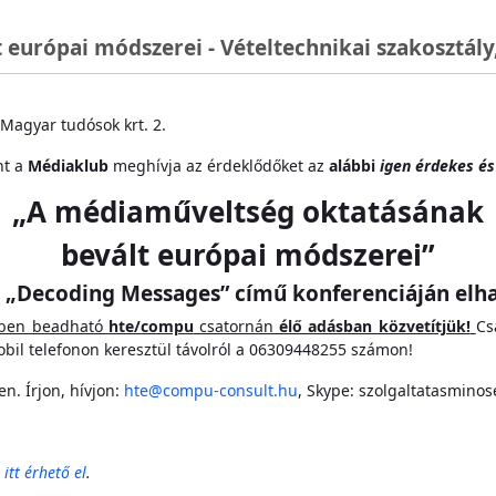
urópai módszerei - Vételtechnikai szakosztály,
Magyar tudósok krt. 2.
nt a
Médiaklub
meghívja az érdeklődőket az
alábbi
igen érdekes és
„A médiaműveltség oktatásának
bevált európai módszerei”
 „Decoding Messages” című konferenciáján elha
ében beadható
hte/compu
csatornán
élő adásban közvetítjük!
Cs
mobil telefonon keresztül távolról a 06309448255 számon!
n. Írjon, hívjon:
hte@compu-consult.hu
, Skype: szolgaltatasmino
itt érhető el
.