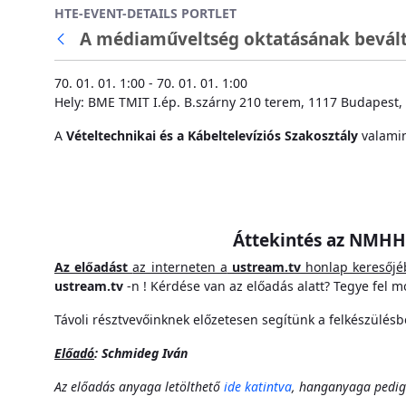
HTE-EVENT-DETAILS PORTLET
Ugrás a fő tartalomhoz
A médiaműveltség oktatásának bevált e
70. 01. 01. 1:00 - 70. 01. 01. 1:00
Hely: BME TMIT I.ép. B.szárny 210 terem, 1117 Budapest, 
A
Vételtechnikai és a Kábeltelevíziós Szakosztály
valami
Áttekintés az NMHH
Az előadást
az interneten a
ustream.tv
honlap keresőj
ustream.tv
-n ! Kérdése van az előadás alatt? Tegye fel 
Távoli résztvevőinknek előzetesen segítünk a felkészülésbe
Előadó
: Schmideg Iván
Az előadás anyaga letölthető
ide katintva
, hanganyaga pedig