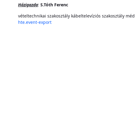
Házigazda
:
S.Tóth Ferenc
vételtechnikai szakosztály
kábeltelevíziós szakosztály
médi
hte.event-export