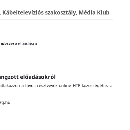
 Kábeltelevíziós szakosztály, Média Klub
 időszerű
előadásra
ngzott előadásokról
atlakozzon a távoli résztvevők online HTE közösségéhez a
seg.hu