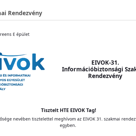
mai Rendezvény
 Greens E épület
EIVOK-31.
Információbiztonsági Sza
Rendezvény
Tisztelt HTE EIVOK Tag!
tősége nevében tisztelettel meghívom az EIVOK 31. szakmai rende
egyben.