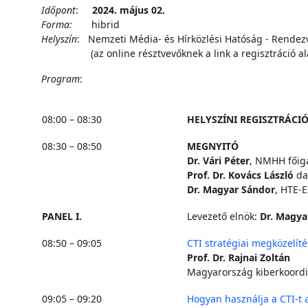
Időpont
:
2024. május 02.
Forma:
hibrid
Helyszín
: Nemzeti Média- és Hírközlési Hatóság - Rendezvé
(az online résztvevőknek a link a regisztráció alapj
Program
:
08:00 – 08:30
HELYSZÍNI REGISZTRÁCI
08:30 – 08:50
MEGNYITÓ
Dr. Vári Péter
, NMHH főig
Prof. Dr. Kovács László
da
Dr. Magyar Sándor
, HTE-
PANEL I.
Levezető elnök:
Dr. Magya
08:50 – 09:05
CTI stratégiai megközelíté
Prof. Dr. Rajnai Zoltán
Magyarország kiberkoordi
09:05 – 09:20
Hogyan használja a CTI-t 