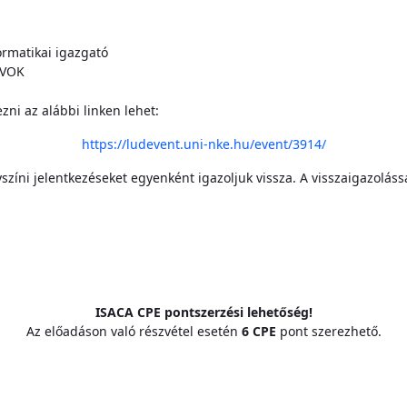
matikai igazgató
IVOK
zni az alábbi linken lehet:
https://ludevent.uni-nke.hu/event/3914/
zíni jelentkezéseket egyenként igazoljuk vissza. A visszaigazolással
ISACA CPE pontszerzési lehetőség!
Az előadáson való részvétel esetén
6 CPE
pont szerezhető.