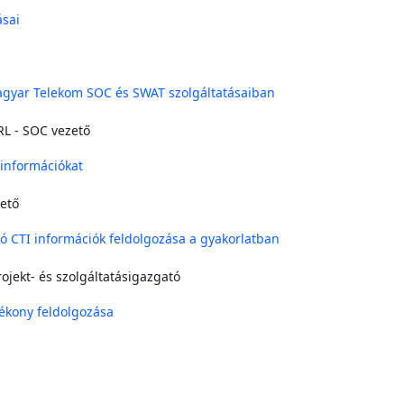
ásai
Magyar Telekom SOC és SWAT szolgáltatásaiban
RL - SOC vezető
 információkat
ető
ó CTI információk feldolgozása a gyakorlatban
rojekt- és szolgáltatásigazgató
ékony feldolgozása