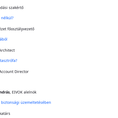
dási szakértő
 nélkül?
zet főosztályvezető
ából
Architect
tasztrófa?
 Account Director
András
, EIVOK alelnök
 biztonsági üzemeltetésében
katárs