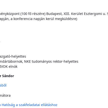
nyközpont (100 fő részére) Budapest, XIII. Kerület Esztergomi u. 
án, a konferencia napján kerül megküldésre)
Ó
azgató-helyettes
ndártábornok, NKE tudományos rektor-helyettes
EIVOK elnök
r Sándor
sből
nátora
a Hatóság a szakfeladatai ellátáshoz