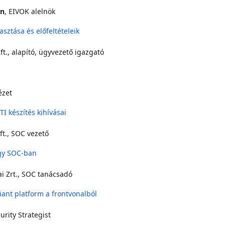
án
, EIVOK alelnök
asztása és előfeltételeik
t., alapító, ügyvezető igazgató
ézet
TI készítés kihívásai
t., SOC vezető
egy SOC-ban
i Zrt., SOC tanácsadó
iant platform a frontvonalból
curity Strategist