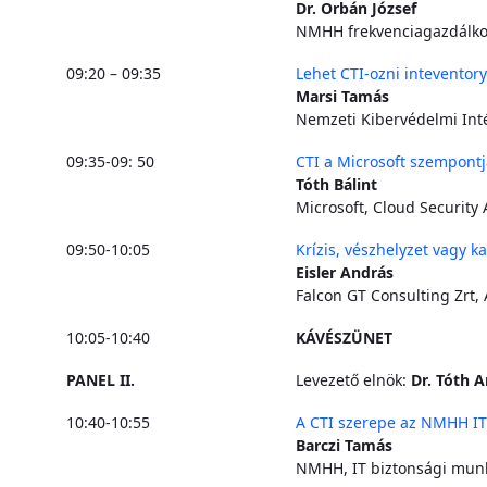
Dr. Orbán József
NMHH frekvenciagazdálko
09:20 – 09:35
Lehet CTI-ozni inteventory
Marsi Tamás
Nemzeti Kibervédelmi Inté
09:35-09: 50
CTI a Microsoft szempontj
Tóth Bálint
Microsoft, Cloud Security 
09:50-10:05
Krízis, vészhelyzet vagy ka
Eisler András
Falcon GT Consulting Zrt,
10:05-10:40
KÁVÉSZÜNET
PANEL II.
Levezető elnök:
Dr. Tóth 
10:40-10:55
A CTI szerepe az NMHH IT
Barczi Tamás
NMHH, IT biztonsági mun