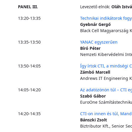
PANEL III.
Levezető elnök:
Oláh Istv
13:20-13:35
Technikai indikátorok fogy
Gyebnár Gergő
Black Cell Magyarország Kf
13:35-13:50
YANAC egyszerűen
Bíró Péter
Nemzeti Kibervédelmi Int
13:50-14:05
Így írtok CTI, a minőségi C
Zámbó Marcell
Andrews IT Engineering Kf
14:05-14:20
Az adatözönön túl – CTI 
Szabó Gábor
EuroOne Számítástechnika
14:20-14:35
CTI-on innen és túl, Mand
Bánszki Zsolt
Biztributor Kft., Senior Se