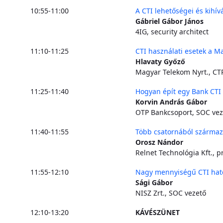
10:55-11:00
A CTI lehetőségei és kihív
Gábriel Gábor János
4IG, security architect
11:10-11:25
CTI használati esetek a 
Hlavaty Győző
Magyar Telekom Nyrt., CT
11:25-11:40
Hogyan épít egy Bank CTI
Korvin András Gábor
OTP Bankcsoport, SOC vez
11:40-11:55
Több csatornából származ
Orosz Nándor
Relnet Technológia Kft., p
11:55-12:10
Nagy mennyiségű CTI hat
Sági Gábor
NISZ Zrt., SOC vezető
12:10-13:20
KÁVÉSZÜNET