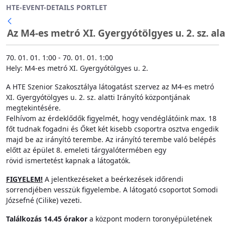
HTE-EVENT-DETAILS PORTLET
Ugrás a fő tartalomhoz
Az M4-es metró XI. Gyergyótölgyes u. 2. sz. al
70. 01. 01. 1:00 - 70. 01. 01. 1:00
Hely: M4-es metró XI. Gyergyótölgyes u. 2.
A HTE Szenior Szakosztálya látogatást szervez az M4-es metró
XI. Gyergyótölgyes u. 2. sz. alatti Irányító központjának
megtekintésére.
Felhívom az érdeklődők figyelmét, hogy vendéglátóink max. 18
főt tudnak fogadni és Őket két kisebb csoportra osztva engedik
majd be az irányító terembe. Az irányító terembe való belépés
előtt az épület 8. emeleti tárgyalótermében egy
rövid ismertetést kapnak a látogatók.
FIGYELEM!
A jelentkezéseket a beérkezések időrendi
sorrendjében vesszük figyelembe. A látogató csoportot Somodi
Józsefné (Cilike) vezeti.
Találkozás 14.45 órakor
a központ modern toronyépületének