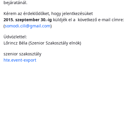
bejáratánál.
Kérem az érdeklődőket, hogy jelentkezésüket
2015. szeptember 30.-ig
küldjék el a következő e-mail címre:
(
somodi.cili@gmail.com
)
Üdvözlettel:
Lőrincz Béla (Szenior Szakosztály elnök)
szenior szakosztály
hte.event-export