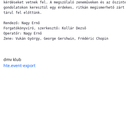
kérdéseket vetnek fel. A megszólaló zeneműveken és az őszinte

gondolatokon keresztül egy érdekes, ritkán megismerhető zárt vi
tárul fel előttünk.

Rendező: Nagy Ernő

Forgatókönyvíró, szerkesztő: Kollár Dezső

Operatőr: Nagy Ernő

Zene: Vukán György, George Gershwin, Frédéric Chopin
dmv klub
hte.event-export