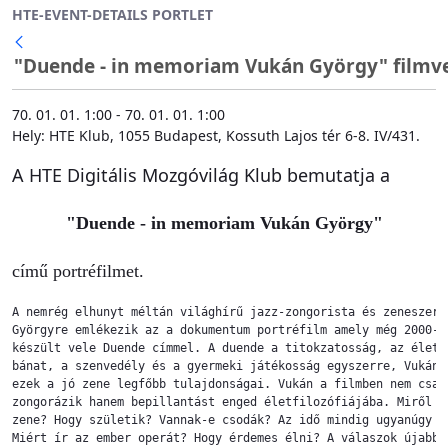
HTE-EVENT-DETAILS PORTLET
Ugrás a fő tartalomhoz
"Duende - in memoriam Vukán György" filmvetí
70. 01. 01. 1:00 - 70. 01. 01. 1:00
Hely: HTE Klub, 1055 Budapest, Kossuth Lajos tér 6-8. IV/431.
A HTE Digitális Mozgóvilág Klub bemutatja a
"Duende - in memoriam Vukán György"
című portréfilmet.
A nemrég elhunyt méltán világhírű jazz-zongorista és zeneszerző
Györgyre emlékezik az a dokumentum portréfilm amely még 2000-be
készült vele Duende címmel. A duende a titokzatosság, az életör
bánat, a szenvedély és a gyermeki játékosság egyszerre, Vukán s
ezek a jó zene legfőbb tulajdonságai. Vukán a filmben nem csak 
zongorázik hanem bepillantást enged életfilozófiájába. Miről sz
zene? Hogy születik? Vannak-e csodák? Az idő mindig ugyanúgy mú
Miért ír az ember operát? Hogy érdemes élni? A válaszok újabb é