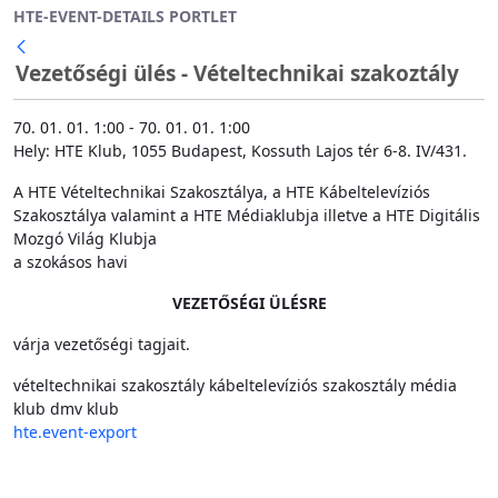
HTE-EVENT-DETAILS PORTLET
Ugrás a fő tartalomhoz
Vezetőségi ülés - Vételtechnikai szakoztály
70. 01. 01. 1:00 - 70. 01. 01. 1:00
Hely: HTE Klub, 1055 Budapest, Kossuth Lajos tér 6-8. IV/431.
A HTE Vételtechnikai Szakosztálya, a HTE Kábeltelevíziós
Szakosztálya valamint a HTE Médiaklubja illetve a HTE Digitális
Mozgó Világ Klubja
a szokásos havi
VEZETŐSÉGI ÜLÉSRE
várja vezetőségi tagjait.
vételtechnikai szakosztály
kábeltelevíziós szakosztály
média
klub
dmv klub
hte.event-export