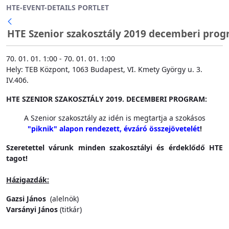
HTE-EVENT-DETAILS PORTLET
Ugrás a fő tartalomhoz
HTE Szenior szakosztály 2019 decemberi pro
70. 01. 01. 1:00 - 70. 01. 01. 1:00
Hely: TEB Központ, 1063 Budapest, VI. Kmety György u. 3.
IV.406.
HTE SZENIOR SZAKOSZTÁLY 2019. DECEMBERI PROGRAM:
A Szenior szakosztály az idén is megtartja a szokásos
"piknik" alapon rendezett, évzáró összejövetelét
!
Szeretettel várunk minden szakosztályi és érdeklődő HTE
tagot!
Házigazdák:
Gazsi János
(alelnök)
Varsányi János
(titkár)