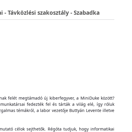
 - Távközlési szakosztály - Szabadka
nak felét megtámadó új kiberfegyver, a MiniDuke között?
nkatársai fedezték fel és tárták a világ elé, így róluk
zgalmas témákról, a labor vezetője Buttyán Levente illetve
tató célok sejthetők. Régóta tudjuk, hogy informatikai