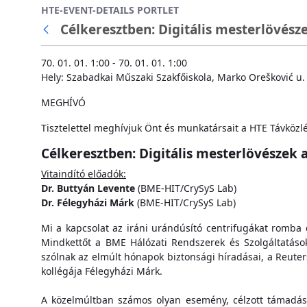
HTE-EVENT-DETAILS PORTLET
Ugrás a fő tartalomhoz
Célkeresztben: Digitális mesterlövész
70. 01. 01. 1:00 - 70. 01. 01. 1:00
Hely: Szabadkai Műszaki Szakfőiskola, Marko Orešković u.
MEGHÍVÓ
Tisztelettel meghívjuk Önt és munkatársait a HTE Távközl
Célkeresztben: Digitális mesterlövészek 
Vitaindító előadók:
Dr. Buttyán Levente
(BME-HIT/CrySyS Lab)
Dr. Félegyházi Márk
(BME-HIT/CrySyS Lab)
Mi a kapcsolat az iráni urándúsító centrifugákat romba
Mindkettőt a BME Hálózati Rendszerek és Szolgáltatások
szólnak az elmúlt hónapok biztonsági híradásai, a Reuters
kollégája Félegyházi Márk.
A közelmúltban számos olyan esemény, célzott támadás 