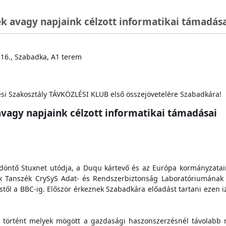
ek avagy napjaink célzott informatikai támadásai
 16., Szabadka, A1 terem
ési Szakosztály TÁVKÖZLÉSI KLUB első összejövetelére Szabadkára!
avagy napjaink célzott informatikai támadásai
 döntő Stuxnet utódja, a Duqu kártevő és az Európa kormányzatai
 Tanszék CrySyS Adat- és Rendszerbiztonság Laboratóriumának mu
től a BBC-ig. Először érkeznek Szabadkára előadást tartani ezen i
történt melyek mögött a gazdasági haszonszerzésnél távolabb mu