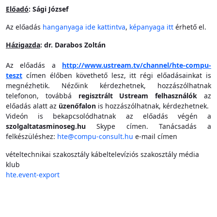
Előadó
: Sági József
Az előadás
hanganyaga ide kattintva
,
képanyaga itt
érhető el.
Házigazda
: dr. Darabos Zoltán
Az előadás a
http://www.ustream.tv/channel/hte-compu-
teszt
címen élőben követhető lesz, itt régi előadásainkat is
megnézhetik. Nézőink kérdezhetnek, hozzászólhatnak
telefonon, továbbá
regisztrált Ustream felhasználók
az
előadás alatt az
üzenőfalon
is hozzászólhatnak, kérdezhetnek.
Videón is bekapcsolódhatnak az előadás végén a
szolgaltatasminoseg.hu
Skype címen. Tanácsadás a
felkészüléshez:
hte@compu-consult.hu
e-mail címen
vételtechnikai szakosztály
kábeltelevíziós szakosztály
média
klub
hte.event-export