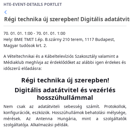
HTE-EVENT-DETAILS PORTLET
Ugrás a fő tartalomhoz
Régi technika új szerepben! Digitális adatátvi
70. 01. 01. 1:00 - 70. 01. 01. 1:00
Hely: BME TMIT I.ép. B.szárny 210 terem, 1117 Budapest,
Magyar tudósok krt. 2.
A Vételtechnikai és a Kábeltelevíziós Szakosztály valamint a
Médiaklub meghívja az érdeklődőket az alábbi igen érdekes és
időszerű előadásra:
Régi technika új szerepben!
Digitális adatátvitel és vezérlés
hosszúhullámmal
Nem csak az adatátviteli sebesség számít. Protokollok,
konfigurációk, eszközök. Hosszúhullámok behatolási mélysége,
mérések. Az Antenna Hungária, mint a szolgáltatók
szolgáltatója. Alkalmazási példák.