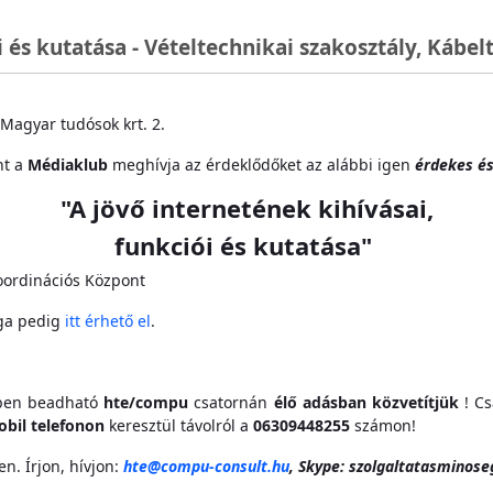
i és kutatása - Vételtechnikai szakosztály, Kábel
Magyar tudósok krt. 2.
nt a
Médiaklub
meghívja az érdeklődőket az alábbi igen
érdekes és
"A jövő internetének kihívásai,
funkciói és kutatása"
oordinációs Központ
ga pedig
itt érhető el
.
ben beadható
hte/compu
csatornán
élő adásban közvetítjük
! Cs
bil telefonon
keresztül távolról a
06309448255
számon!
n. Írjon, hívjon:
hte@compu-consult.hu
, Skype: szolgaltatasminose