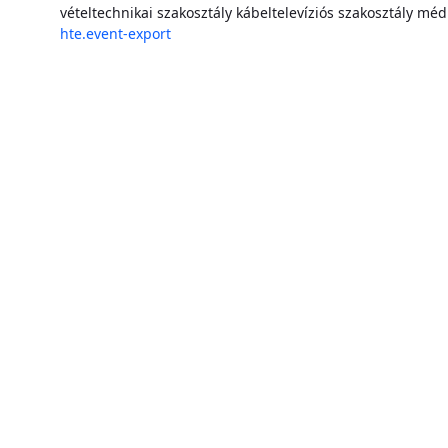
vételtechnikai szakosztály
kábeltelevíziós szakosztály
médi
hte.event-export