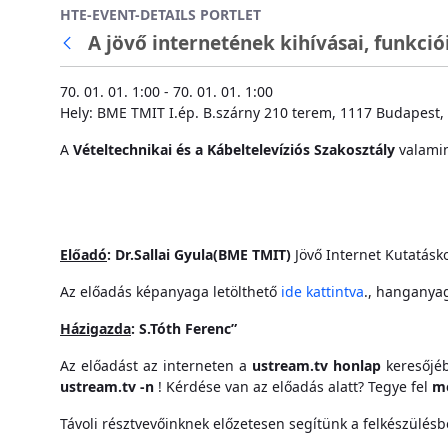
HTE-EVENT-DETAILS PORTLET
Ugrás a fő tartalomhoz
A jövő internetének kihívásai, funkció
70. 01. 01. 1:00 - 70. 01. 01. 1:00
Hely: BME TMIT I.ép. B.szárny 210 terem, 1117 Budapest, 
A
Vételtechnikai és a Kábeltelevíziós Szakosztály
valami
Előadó
: Dr.Sallai Gyula(BME TMIT)
Jövő Internet Kutatásk
Az előadás képanyaga letölthető
ide kattintva
., hanganya
Házigazda
: S.Tóth Ferenc”
Az előadást az interneten a
ustream.tv honlap
keresőjé
ustream.tv -n
! Kérdése van az előadás alatt? Tegye fel
mo
Távoli résztvevőinknek előzetesen segítünk a felkészülésbe