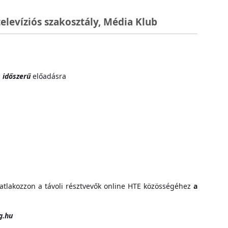
televíziós szakosztály, Média Klub
 időszerű
előadásra
atlakozzon a távoli résztvevők online HTE közösségéhez
a
g.hu