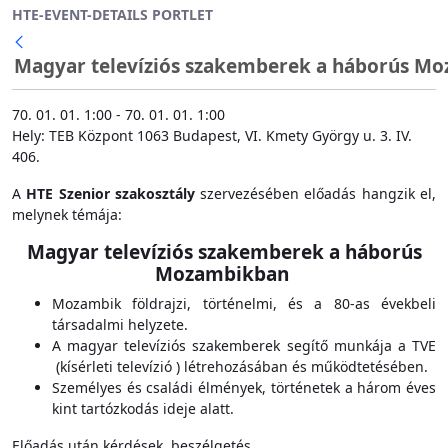
HTE-EVENT-DETAILS PORTLET
Ugrás a fő tartalomhoz
Magyar televíziós szakemberek a háborús Moz
70. 01. 01. 1:00 - 70. 01. 01. 1:00
Hely: TEB Központ 1063 Budapest, VI. Kmety György u. 3. IV.
406.
A
HTE Szenior szakosztály
szervezésében előadás hangzik el,
melynek témája:
Magyar televíziós szakemberek a háborús
Mozambikban
Mozambik földrajzi, történelmi, és a 80-as évekbeli
társadalmi helyzete.
A magyar televíziós szakemberek segítő munkája a TVE
(kísérleti televízió ) létrehozásában és működtetésében.
Személyes és családi élmények, történetek a három éves
kint tartózkodás ideje alatt.
Előadás után kérdések, beszélgetés.