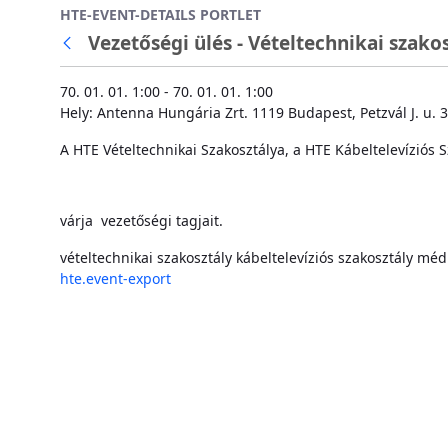
HTE-EVENT-DETAILS PORTLET
Ugrás a fő tartalomhoz
Vezetőségi ülés - Vételtechnikai szako
70. 01. 01. 1:00 - 70. 01. 01. 1:00
Hely: Antenna Hungária Zrt. 1119 Budapest, Petzvál J. u. 
A HTE Vételtechnikai Szakosztálya, a HTE Kábeltelevíziós 
várja vezetőségi tagjait.
vételtechnikai szakosztály
kábeltelevíziós szakosztály
médi
hte.event-export