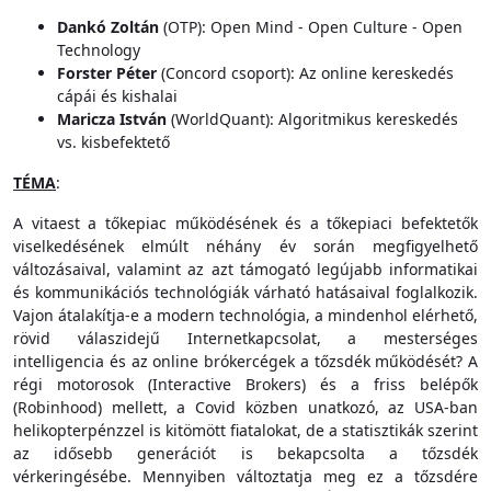
Dankó Zoltán
(OTP): Open Mind - Open Culture - Open
Technology
Forster Péter
(Concord csoport): Az online kereskedés
cápái és kishalai
Maricza István
(WorldQuant): Algoritmikus kereskedés
vs. kisbefektető
TÉMA
:
A vitaest a tőkepiac működésének és a tőkepiaci befektetők
viselkedésének elmúlt néhány év során megfigyelhető
változásaival, valamint az azt támogató legújabb informatikai
és kommunikációs technológiák várható hatásaival foglalkozik.
Vajon átalakítja-e a modern technológia, a mindenhol elérhető,
rövid válaszidejű Internetkapcsolat, a mesterséges
intelligencia és az online brókercégek a tőzsdék működését? A
régi motorosok (Interactive Brokers) és a friss belépők
(Robinhood) mellett, a Covid közben unatkozó, az USA-ban
helikopterpénzzel is kitömött fiatalokat, de a statisztikák szerint
az idősebb generációt is bekapcsolta a tőzsdék
vérkeringésébe. Mennyiben változtatja meg ez a tőzsdére