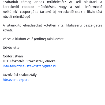
szabadult tömeg annak működését? Át kell alakítani a
kereskedő robotok működését, vagy a sok "információ
nélküliek" csoportjába tartozó új kereskedő csak a likviditást
növeli némiképp?
A vitaindító előadásokat kötetlen vita, klubszerű beszélgetés
követi.
Várva a klubon való (online) találkozást!
Üdvözlettel:
Gódor István
HTE Távközlési Szakosztály elnöke
info-tavkozlesi-szakosztaly@hte.hu
távközlési szakosztály
hte.event-export