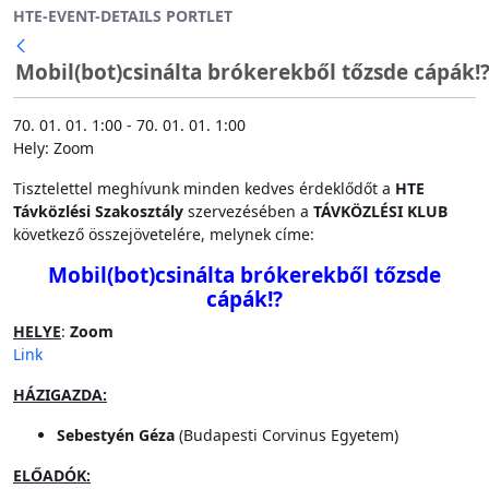
HTE-EVENT-DETAILS PORTLET
Ugrás a fő tartalomhoz
Mobil(bot)csinálta brókerekből tőzsde cápák!? 
70. 01. 01. 1:00 - 70. 01. 01. 1:00
Hely: Zoom
Tisztelettel meghívunk minden kedves érdeklődőt a
HTE
Távközlési Szakosztály
szervezésében a
TÁVKÖZLÉSI KLUB
következő összejövetelére, melynek címe:
Mobil(bot)csinálta brókerekből tőzsde
cápák!?
HELYE
:
Zoom
Link
HÁZIGAZDA:
Sebestyén Géza
(Budapesti Corvinus Egyetem)
ELŐADÓK: