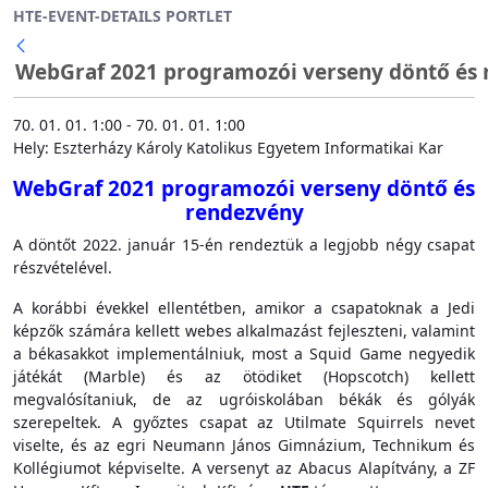
HTE-EVENT-DETAILS PORTLET
Ugrás a fő tartalomhoz
WebGraf 2021 programozói verseny döntő és r
70. 01. 01. 1:00 - 70. 01. 01. 1:00
Hely: Eszterházy Károly Katolikus Egyetem Informatikai Kar
WebGraf 2021 programozói verseny döntő és
rendezvény
A döntőt 2022. január 15-én rendeztük a legjobb négy csapat
részvételével.
A korábbi évekkel ellentétben, amikor a csapatoknak a Jedi
képzők számára kellett webes alkalmazást fejleszteni, valamint
a békasakkot implementálniuk, most a Squid Game negyedik
játékát (Marble) és az ötödiket (Hopscotch) kellett
megvalósítaniuk, de az ugróiskolában békák és gólyák
szerepeltek. A győztes csapat az Utilmate Squirrels nevet
viselte, és az egri Neumann János Gimnázium, Technikum és
Kollégiumot képviselte. A versenyt az Abacus Alapítvány, a ZF