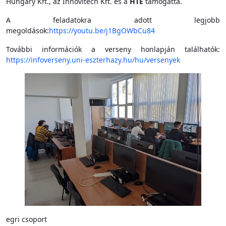
Hungary Kft., az Innovitech Kft. és a
HTE
támogatta.
A feladatokra adott legjobb
megoldások:
https://youtu.be/j1BgOWbCu84
További információk a verseny honlapján találhatók:
https://infoverseny.uni-eszterhazy.hu/hu/versenyek
egri csoport