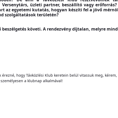
ersenytárs, üzleti partner, beszállító vagy erőforrás?
art az egyetemi kutatás, hogyan készíti fel a jövő mérnö
ud szolgáltatások területén?
ű beszélgetés követi. A rendezvény díjtalan, melyre min
 érezné, hogy Távközlési Klub keretein belül vitassuk meg, kérem, k
 személyesen a klubnap alkalmával!