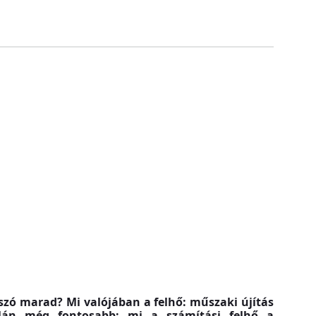
lszó marad? Mi valójában a felhő: műszaki újítás
alán még fontosabb: mi a számítási felhő a