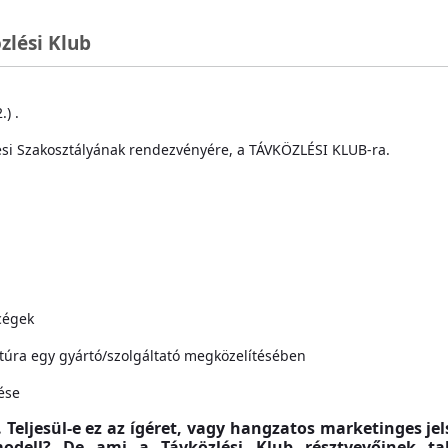
zlési Klub
) .
lési Szakosztályának rendezvényére, a TÁVKÖZLÉSI KLUB-ra.
cégek
uktúra egy gyártó/szolgáltató megközelítésében
ése
. Teljesül-e ez az ígéret, vagy hangzatos marketinges je
 modell? De ami a Távközlési Klub résztvevőinek t