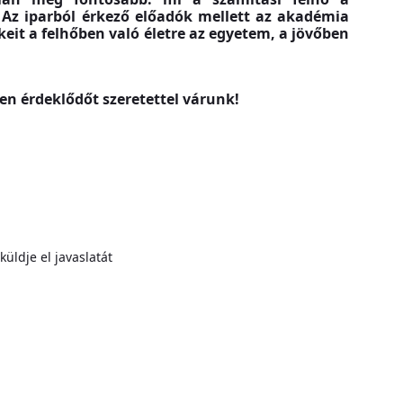
 Az iparból érkező előadók mellett az akadémia
keit a felhőben való életre az egyetem, a jövőben
den érdeklődőt szeretettel várunk!
üldje el javaslatát