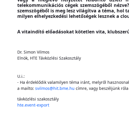
telekommunikációs cégek szemszögéből nézve? V
szemszögéből is meg lesz világítva a téma, hol t
milyen elhelyezkedési lehetőségek lesznek a clo
A vitaindító előadásokat kötetlen vita, klubszer
Dr. Simon Vilmos
Elnök, HTE Távközlési Szakosztály
U.i.:
- Ha érdeklődik valamilyen téma iránt, melyről hasznosnak
a mailto:
svilmos@hit.bme.hu
címre, vagy beszéljünk róla
távközlési szakosztály
hte.event-export