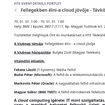
HTE-EVENT-DETAILS PORTLET
Ugrás a fő tartalomhoz
Fellegekben élni-a cloud jövője - Távkö
70. 01. 01. 1:00 - 70. 01. 01. 1:00
Hely: BME I épület, IB017 (1117, Bp. Magyar Tudósok krt. 2.
Tisztelettel meghívjuk Önt és munkatársait a HTE Távköz
A klubnap témája
:
Fellegekben élni - a cloud jövője
A klubnap házigazdája
: Butyka Zsolt (Magyar Telekom)
Vitaindító előadók:
Fekete László
(T-Systems): Média Felhő
Budai Péter (Microsoft):
A felhő és a telekommunikációs 
Markovits Péter (Oracle):
A nagyvállallati felhő infrastr
Magyar Gábor (BME TMIT):
A felhő mérnökeinek felkészít
A cloud computing ígérete: IT mint szolgáltatás
vagy a meglévő helyzetet felborító üzleti