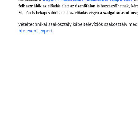
felhasználók
az előadás alatt az
üzenőfalon
is
hozzászólhatnak, kér
Videón is bekapcsolódhatnak az előadás végén a
szolgaltatasminose
vételtechnikai szakosztály
kábeltelevíziós szakosztály
médi
hte.event-export