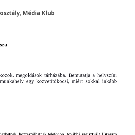
kosztály, Média Klub
ásra
szközök, megoldások tárházába. Bemutatja a helyszíni
m munkahely egy közvetítőkocsi, miért sokkal inkább
rdezhetnek, hozzászólhatnak telefonon, továbbá
regisztrált Ustream