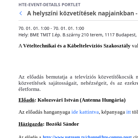
HTE-EVENT-DETAILS PORTLET
Ugrás a fő tartalomhoz
A helyszíni közvetítések napjainkban -
70. 01. 01. 1:00 - 70. 01. 01. 1:00
Hely: BME TMIT I.ép. B.szárny 210 terem, 1117 Budapest, 
A
Vételtechnikai és a Kábeltelevíziós Szakosztály
va
Az előadás bemutatja a televíziós közvetítőkocsik m
közvetítések sajátosságait, nehézségeit, és az eze
életforma.
Előadó
:
Kolozsvári István (Antenna Hungária)
Az előadás hanganyaga
ide kattintva
, képanyaga
itt
töl
Házigazda
: Bozóki Sándor
Az előadás a
http://www.ustream.tv/channel/hte-compu-teszt
cím