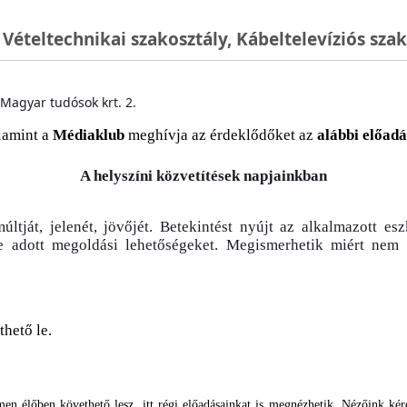
 Vételtechnikai szakosztály, Kábeltelevíziós sza
Magyar tudósok krt. 2.
lamint a
Médiaklub
meghívja az érdeklődőket az
alábbi előad
A helyszíni közvetítések napjainkban
últját, jelenét, jövőjét. Betekintést nyújt az alkalmazott e
kre adott megoldási lehetőségeket. Megismerhetik miért ne
thető le.
en élőben követhető lesz, itt régi előadásainkat is megnézhetik. Nézőink ké