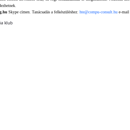
dezhetnek.
g.hu
Skype címen. Tanácsadás a felkészüléshez:
hte@compu-consult.hu
e-mail
a klub