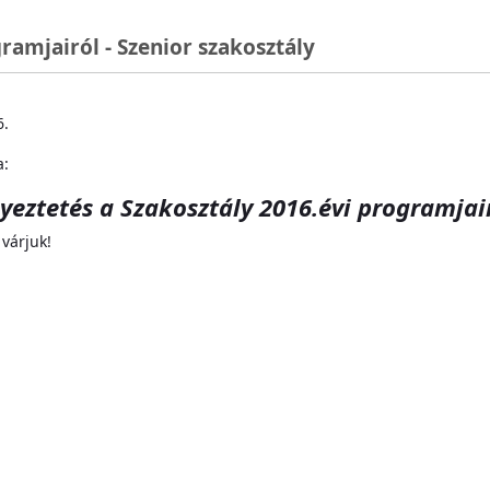
ramjairól - Szenior szakosztály
6.
a:
yeztetés a Szakosztály 2016.évi programjai
várjuk!