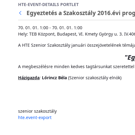
HTE-EVENT-DETAILS PORTLET
Ugrás a fő tartalomhoz
Egyeztetés a Szakosztály 2016.évi prog
70. 01. 01. 1:00 - 70. 01. 01. 1:00
Hely: TEB Központ, Budapest, VI. Kmety György u. 3. IV.40
A HTE Szenior Szakosztály januári összejövetelének témáj
"
Eg
A megbeszélésre minden kedves tagtársunkat szeretettel 
Házigazda
:
Lőrincz Béla
(Szenior szakosztály elnök)
szenior szakosztály
hte.event-export