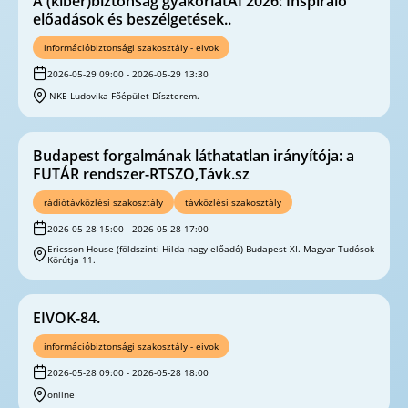
A (kiber)biztonság gyakorlatAI 2026: Inspiráló
előadások és beszélgetések..
információbiztonsági szakosztály - eivok
2026-05-29 09:00 - 2026-05-29 13:30
NKE Ludovika Főépület Díszterem.
Budapest forgalmának láthatatlan irányítója: a
FUTÁR rendszer-RTSZO,Távk.sz
rádiótávközlési szakosztály
távközlési szakosztály
2026-05-28 15:00 - 2026-05-28 17:00
Ericsson House (földszinti Hilda nagy előadó) Budapest XI. Magyar Tudósok
Körútja 11.
EIVOK-84.
információbiztonsági szakosztály - eivok
2026-05-28 09:00 - 2026-05-28 18:00
online