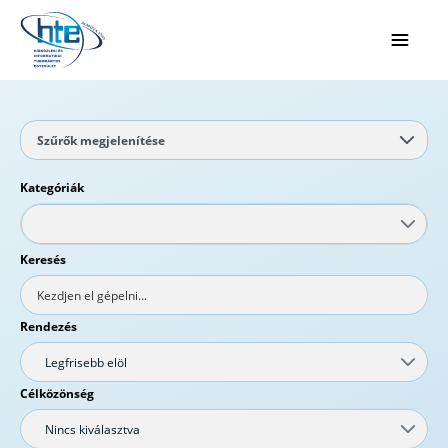
Ugrás a fő tartalomhoz
Szűrők megjelenítése
Kategóriák
Keresés
Rendezés
Legfrisebb elöl
Célközönség
Nincs kiválasztva