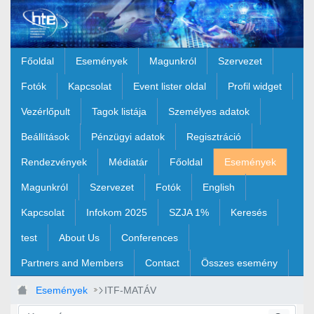
Ugrás a fő tartalomhoz
Főoldal
Események
Magunkról
Szervezet
Fotók
Kapcsolat
Event lister oldal
Profil widget
Vezérlőpult
Tagok listája
Személyes adatok
Beállítások
Pénzügyi adatok
Regisztráció
Rendezvények
Médiatár
Főoldal
Események
Magunkról
Szervezet
Fotók
English
Kapcsolat
Infokom 2025
SZJA 1%
Keresés
test
About Us
Conferences
Partners and Members
Contact
Összes esemény
Események
ITF-MATÁV