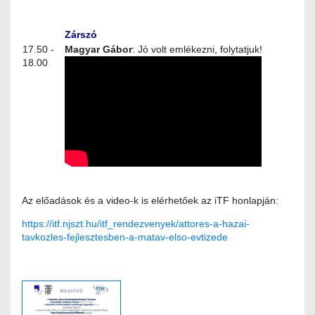
Zárszó
17.50 -
Magyar Gábor
: Jó volt emlékezni, folytatjuk!
18.00
Az előadások és a video-k is elérhetőek az iTF honlapján:
https://itf.njszt.hu/itf_rendezvenyek/attores-a-hazai-
tavkozles-fejlesztesben-a-matav-elso-evtizede