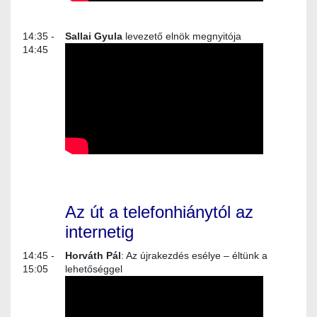
14:35 -
Sallai Gyula
levezető elnök megnyitója
14:45
Az út a telefonhiánytól az
internetig
14:45 -
Horváth Pál
: Az újrakezdés esélye – éltünk a
15:05
lehetőséggel