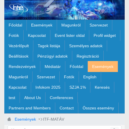
Ugrás a fő tartalomhoz
Főoldal
Események
Magunkról
Szervezet
Fotók
Kapcsolat
Event lister oldal
Profil widget
Vezérlőpult
Tagok listája
Személyes adatok
Beállítások
Pénzügyi adatok
Regisztráció
Rendezvények
Médiatár
Főoldal
Események
Magunkról
Szervezet
Fotók
English
Kapcsolat
Infokom 2025
SZJA 1%
Keresés
test
About Us
Conferences
Partners and Members
Contact
Összes esemény
Események
ITF-MATÁV