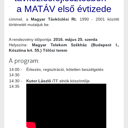
a MATÁV első évtizede
címmel, a
Magyar Távközlési Rt.
1990 - 2001 közötti
történetét mutatjuk be.
A rendezvény időpontja:
2016. május 25. szerda
Helyszíne:
Magyar Telekom Székház (Budapest I.,
Krisztina krt. 55.) Tölösi terem
A program:
14:00 -
Érkezés, regisztráció, kötetlen beszélgetés
14:30
14:30 -
Kutor László
iTF elnök köszöntője
14:35