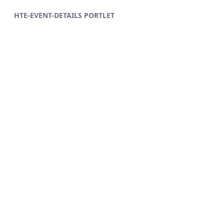
Ugrás a fő tartalomhoz
HTE-EVENT-DETAILS PORTLET