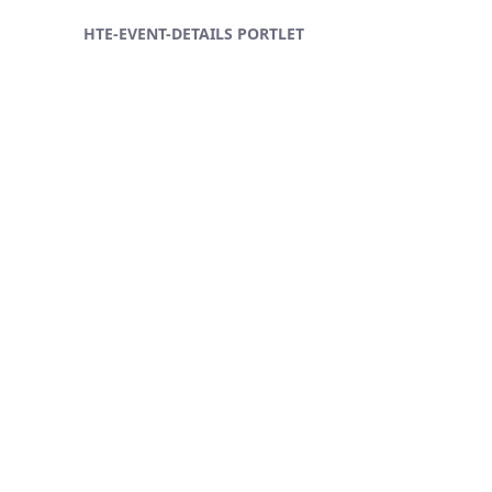
Ugrás a fő tartalomhoz
HTE-EVENT-DETAILS PORTLET