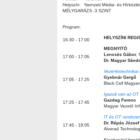
Helyszín
:
Nemzeti Média- és Hírközlés
MÉLYGARÁZS -3 SZINT
Program
:
HELYSZÍNI REGI
16:30 - 17:00
MEGNYITÓ
Lencsés Gábor
,
17:00 - 17:05
Dr. Magyar Sánd
Vezérléstechnikai
Gyebnár Gergő
17:05 - 17:25
Black Cell Magyaro
Igazuk van az OT
Gazdag Ferenc
17:25 - 17:45
Magyar Vezető Inf
IT és OT rendszer
Dr. Répás József
17:45 - 18:05
Alverad Technology
Kerekasztal beszé