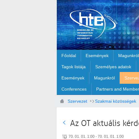
Ugrás a fő tartalomhoz
Főoldal
Események
Magunkról
Tagok listája
Személyes adatok
Események
Magunkról
Szerve
Conferences
Partners and Membe
Szervezet
Szakmai közösségek
Az OT aktuális kér
70. 01. 01. 1:00 - 70. 01. 01. 1:00