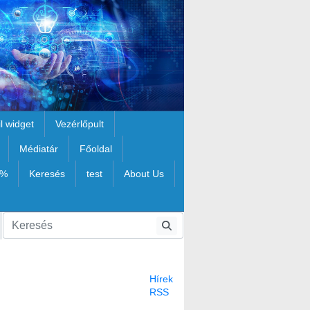
il widget
Vezérlőpult
Médiatár
Főoldal
1%
Keresés
test
About Us
Hírek
RSS