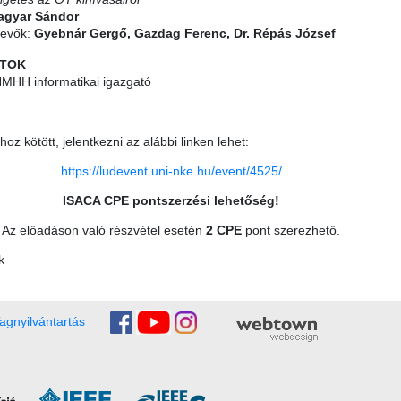
Magyar Sándor
vevők:
Gyebnár Gergő, Gazdag Ferenc, Dr. Répás József
TOK
MHH informatikai igazgató
oz kötött, jelentkezni az alábbi linken lehet:
https://ludevent.uni-nke.hu/event/4525/
ISACA CPE pontszerzési lehetőség!
Az előadáson való részvétel esetén
2 CPE
pont szerezhető.
k
agnyilvántartás