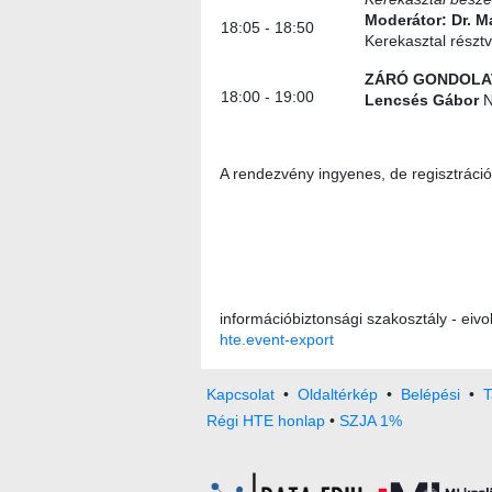
Moderátor: Dr. 
18:05 - 18:50
Kerekasztal részt
ZÁRÓ GONDOLA
18:00 - 19:00
Lencsés Gábor
N
A rendezvény ingyenes, de regisztrációh
információbiztonsági szakosztály - eivo
hte.event-export
Kapcsolat
•
Oldaltérkép
•
Belépési
•
T
Régi HTE honlap
•
SZJA 1%