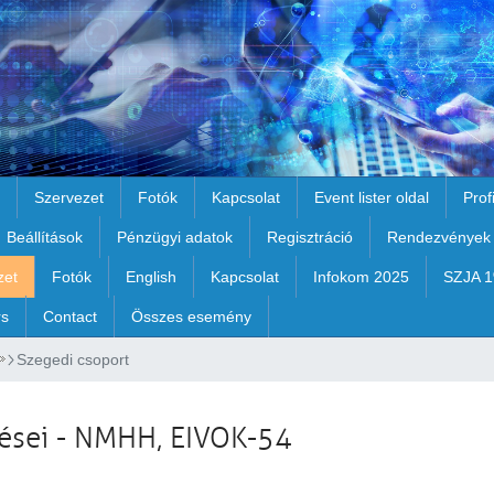
Szervezet
Fotók
Kapcsolat
Event lister oldal
Prof
Beállítások
Pénzügyi adatok
Regisztráció
Rendezvények
zet
Fotók
English
Kapcsolat
Infokom 2025
SZJA 
rs
Contact
Összes esemény
Szegedi csoport
dései - NMHH, EIVOK-54