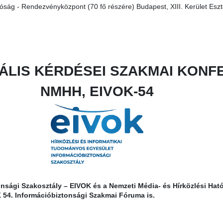
tóság - Rendezvényközpont (70 fő részére) Budapest, XIII. Kerület E
ÁLIS KÉRDÉSEI SZAKMAI KONF
NMHH, EIVOK-54
tonsági Szakosztály – EIVOK és a Nemzeti Média- és Hírközlési Ha
4. Információbiztonsági Szakmai Fóruma is.