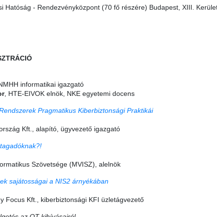
i Hatóság - Rendezvényközpont (70 fő részére) Budapest, XIII. Kerület
SZTRÁCIÓ
 NMHH informatikai igazgató
or
, HTE-EIVOK elnök, NKE egyetemi docens
 Rendszerek Pragmatikus Kiberbiztonsági Praktikái
rszág Kft., alapító, ügyvezető igazgató
 tagadóknak?!
ormatikus Szövetsége (MVISZ), alelnök
ek sajátosságai a NIS2 árnyékában
 Focus Kft., kiberbiztonsági KFI üzletágvezető
lgetés az OT kihívásairól