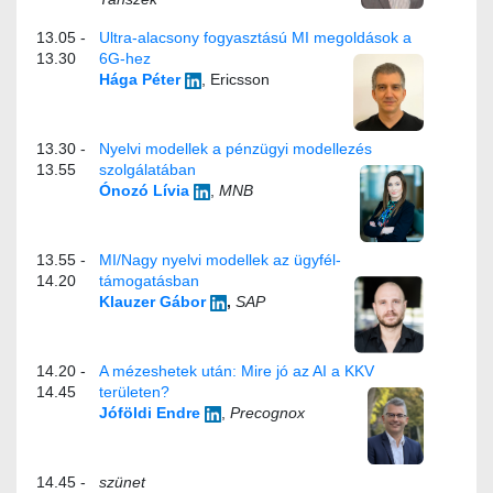
13.05 -
Ultra-alacsony fogyasztású MI megoldások a
13.30
6G-hez
Hága Péter
, Ericsson
13.30 -
Nyelvi modellek a pénzügyi modellezés
13.55
szolgálatában
Ónozó Lívia
,
MNB
13.55 -
MI/Nagy nyelvi modellek az ügyfél-
14.20
támogatásban
Klauzer Gábor
,
SAP
14.20 -
A mézeshetek után: Mire jó az AI a KKV
14.45
területen?
Jóföldi Endre
,
Precognox
14.45 -
szünet