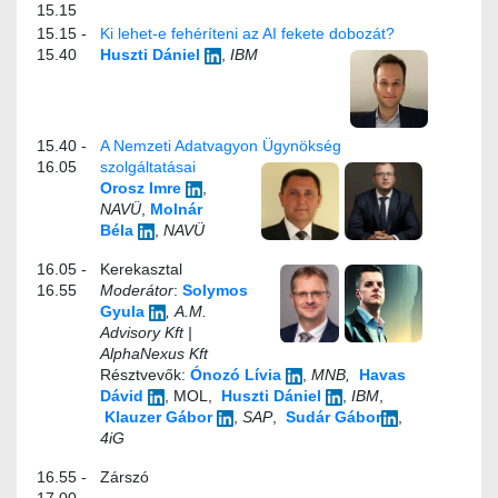
15.15
15.15 -
Ki lehet-e fehéríteni az AI fekete dobozát?
15.40
Huszti Dániel
,
IBM
15.40 -
A Nemzeti Adatvagyon Ügynökség
16.05
szolgáltatásai
Orosz Imre
,
NAVÜ
,
Molnár
Béla
,
NAVÜ
16.05 -
Kerekasztal
16.55
Moderátor
:
Solymos
Gyula
, A.M.
Advisory Kft |
AlphaNexus Kft
Résztvevők:
Ónozó Lívia
,
MNB,
Havas
Dávid
, MOL,
Huszti Dániel
,
IBM
,
Klauzer Gábor
,
SAP
,
Sudár Gábor
,
4iG
16.55 -
Zárszó
17.00