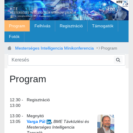
Ugrás a fő tartalomhoz
Program
Felhívás
Regisztráció
Támogatók
Fotók
Mesterséges Intelligencia Minikonferencia
Program
Program
12.30 -
Regisztráció
13.00
13.00 -
Megnyitó
13.05
Varga Pál
,
BME Távközlési és
Mesterséges Intelligencia
Tanszék