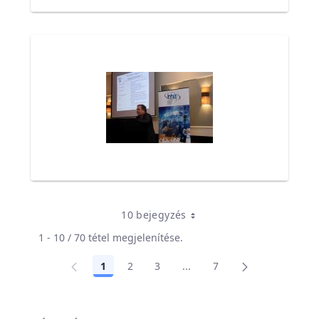
10 bejegyzés
1 - 10 / 70 tétel megjelenítése.
1
2
3
...
7
Oldal
Oldal
Oldal
Köztes oldalak Navigáljon 
Oldal