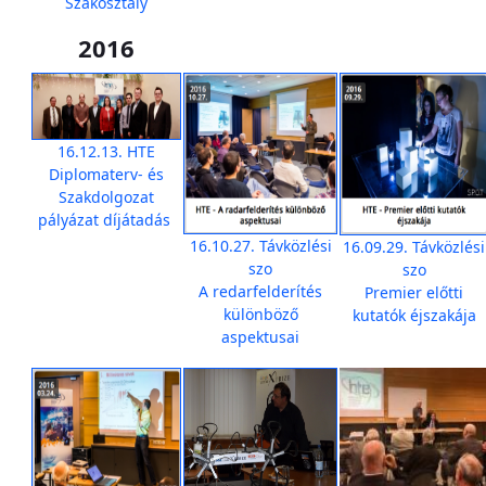
Szakosztály
2016
16.12.13. HTE
Diplomaterv- és
Szakdolgozat
pályázat díjátadás
16.10.27. Távközlési
16.09.29. Távközlési
szo
szo
A redarfelderítés
Premier előtti
különböző
kutatók éjszakája
aspektusai