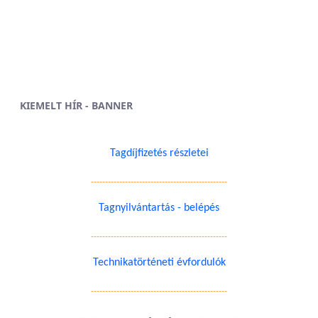
KIEMELT HÍR - BANNER
Tagdíjfizetés részletei
------------------------------------------------
Tagnyilvántartás - belépés
------------------------------------------------
Technikatörténeti évfordulók
------------------------------------------------