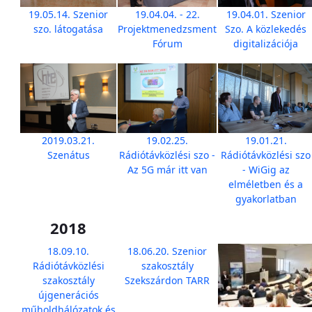
19.05.14. Szenior
19.04.04. - 22.
19.04.01. Szenior
szo. látogatása
Projektmenedzsment
Szo. A közlekedés
Fórum
digitalizációja
2019.03.21.
19.02.25.
19.01.21.
Szenátus
Rádiótávközlési szo -
Rádiótávközlési szo
Az 5G már itt van
- WiGig az
elméletben és a
gyakorlatban
2018
18.09.10.
18.06.20. Szenior
Rádiótávközlési
szakosztály
szakosztály
Szekszárdon TARR
újgenerációs
műholdhálózatok és