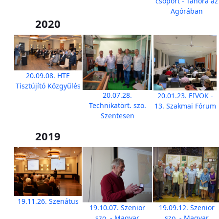
csoport - Tanóra az
Agórában
2020
20.09.08. HTE
Tisztújító Közgyűlés
20.07.28.
20.01.23. EIVOK -
Technikatört. szo.
13. Szakmai Fórum
Szentesen
2019
19.11.26. Szenátus
19.10.07. Szenior
19.09.12. Szenior
szo. - Magyar
szo. - Magyar