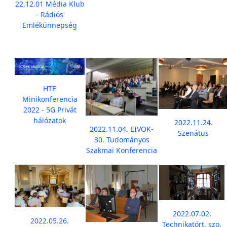
22.12.01 Média Klub
- Rádiós
Emlékünnepség
HTE
Minikonferencia
2022 - 5G Privát
hálózatok
2022.11.24.
2022.11.04. EIVOK-
Szenátus
30. Tudományos
Szakmai Konferencia
2022.07.02.
2022.05.26.
Technikatört. szo.