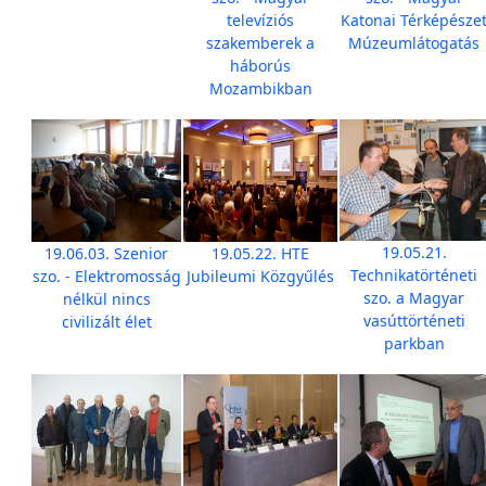
televíziós
Katonai Térképésze
szakemberek a
Múzeumlátogatás
háborús
Mozambikban
19.05.21.
19.06.03. Szenior
19.05.22. HTE
Technikatörténeti
szo. - Elektromosság
Jubileumi Közgyűlés
szo. a Magyar
nélkül nincs
vasúttörténeti
civilizált élet
parkban