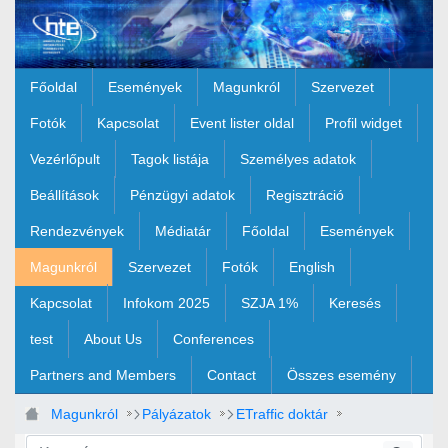
Ugrás a fő tartalomhoz
Főoldal
Események
Magunkról
Szervezet
Fotók
Kapcsolat
Event lister oldal
Profil widget
Vezérlőpult
Tagok listája
Személyes adatok
Beállítások
Pénzügyi adatok
Regisztráció
Rendezvények
Médiatár
Főoldal
Események
Magunkról
Szervezet
Fotók
English
Kapcsolat
Infokom 2025
SZJA 1%
Keresés
test
About Us
Conferences
Partners and Members
Contact
Összes esemény
Magunkról
Pályázatok
ETraffic doktár