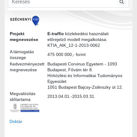
Modultervek
megjelenites_igenyfelmeres.docx
Projekt
E-traffic
közlekedési használati
megnevezése
előrejelző modell megalkotása.
KTIA_AIK_12-1-2013-0062
A támogatás
475 000 000,- forint
összege
Kedvezményezett
Budapesti Corvinus Egyetem - 1093
megnevezése
Budapest, Fővám tér 8.
Hírközlési és Informatikai Tudományos
Egyesület
1051 Budapest Bajcsy-Zsilinszky út 12.
Megvalósítás
2013.04.01.-2015.03.31.
időtartama
Doktár