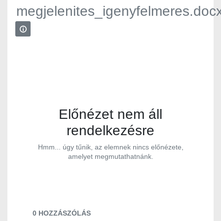
megjelenites_igenyfelmeres.doc
Előnézet nem áll
rendelkezésre
Hmm... úgy tűnik, az elemnek nincs előnézete,
amelyet megmutathatnánk.
Dokumentumok és médiafájlok
0 HOZZÁSZÓLÁS