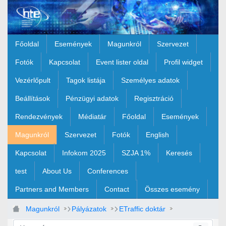
Ugrás a fő tartalomhoz
Főoldal
Események
Magunkról
Szervezet
Fotók
Kapcsolat
Event lister oldal
Profil widget
Vezérlőpult
Tagok listája
Személyes adatok
Beállítások
Pénzügyi adatok
Regisztráció
Rendezvények
Médiatár
Főoldal
Események
Magunkról
Szervezet
Fotók
English
Kapcsolat
Infokom 2025
SZJA 1%
Keresés
test
About Us
Conferences
Partners and Members
Contact
Összes esemény
Magunkról
Pályázatok
ETraffic doktár