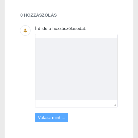
Dokumentumok és médiafájlok
0 HOZZÁSZÓLÁS
Írd ide a hozzászólásodat.
Válasz mint ...