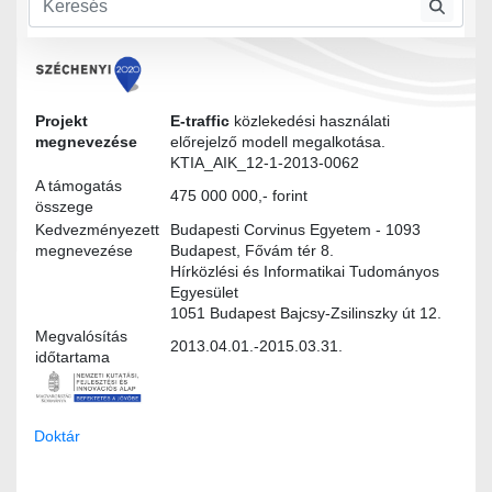
Felhasználói igények
Az adatforrások csatolási felületének implementálásav1.docx
Projekt
E-traffic
közlekedési használati
megnevezése
előrejelző modell megalkotása.
KTIA_AIK_12-1-2013-0062
A támogatás
475 000 000,- forint
összege
Kedvezményezett
Budapesti Corvinus Egyetem - 1093
megnevezése
Budapest, Fővám tér 8.
Hírközlési és Informatikai Tudományos
Egyesület
1051 Budapest Bajcsy-Zsilinszky út 12.
Megvalósítás
2013.04.01.-2015.03.31.
időtartama
Doktár