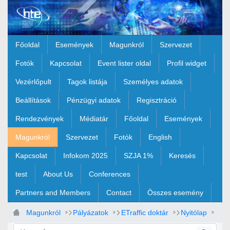
Ugrás a fő tartalomhoz
Főoldal
Események
Magunkról
Szervezet
Fotók
Kapcsolat
Event lister oldal
Profil widget
Vezérlőpult
Tagok listája
Személyes adatok
Beállítások
Pénzügyi adatok
Regisztráció
Rendezvények
Médiatár
Főoldal
Események
Magunkról
Szervezet
Fotók
English
Kapcsolat
Infokom 2025
SZJA 1%
Keresés
test
About Us
Conferences
Partners and Members
Contact
Összes esemény
Magunkról
Pályázatok
ETraffic doktár
Nyitólap