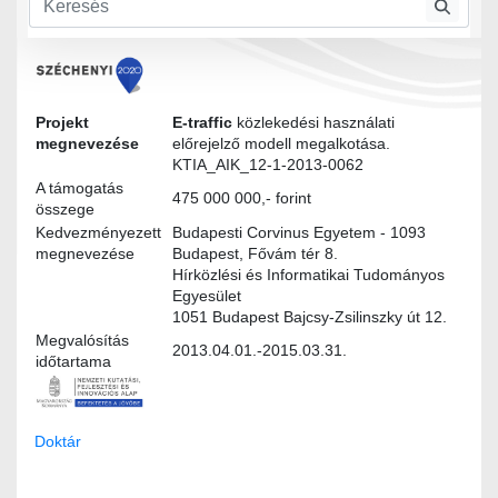
Felhasználói igények
Projekt
E-traffic
közlekedési használati
megnevezése
előrejelző modell megalkotása.
KTIA_AIK_12-1-2013-0062
A támogatás
475 000 000,- forint
összege
Kedvezményezett
Budapesti Corvinus Egyetem - 1093
megnevezése
Budapest, Fővám tér 8.
Hírközlési és Informatikai Tudományos
Egyesület
1051 Budapest Bajcsy-Zsilinszky út 12.
Megvalósítás
2013.04.01.-2015.03.31.
időtartama
Doktár