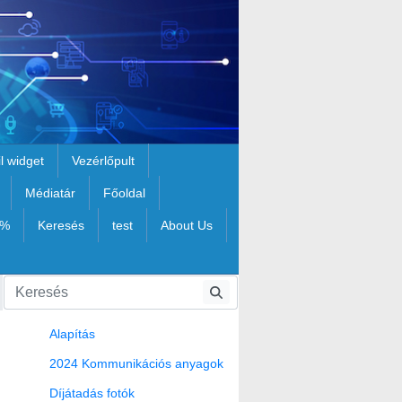
il widget
Vezérlőpult
Médiatár
Főoldal
1%
Keresés
test
About Us
Alapítás
2024 Kommunikációs anyagok
Díjátadás fotók