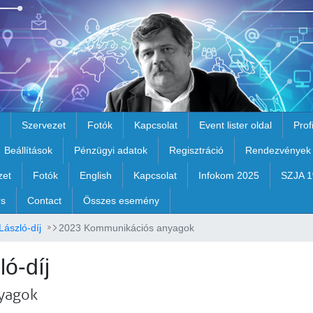
Szervezet
Fotók
Kapcsolat
Event lister oldal
Prof
Beállítások
Pénzügyi adatok
Regisztráció
Rendezvények
zet
Fotók
English
Kapcsolat
Infokom 2025
SZJA 
rs
Contact
Összes esemény
ászló-díj
2023 Kommunikációs anyagok
ó-díj
yagok