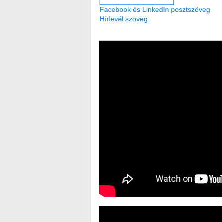
Facebook és LinkedIn posztszöveg
Hírlevél szöveg