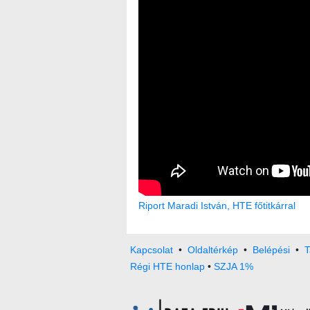
Riport Maradi István, HTE főtitkárral
Kapcsolat
•
Oldaltérkép
•
Belépési
•
T
Régi HTE honlap
•
SZJA 1%