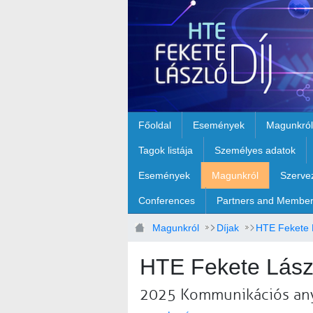
Ugrás a fő tartalomhoz
Főoldal
Események
Magunkról
Tagok listája
Személyes adatok
Események
Magunkról
Szerve
Conferences
Partners and Membe
Magunkról
Díjak
HTE Fekete L
HTE Fekete Lászl
2025 Kommunikációs an