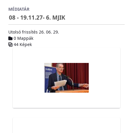
Ugrás a fő tartalomhoz
MÉDIATÁR
08 - 19.11.27- 6. MJIK
Utolsó frissítés 26. 06. 29.
0 Mappák
44 Képek
Médiatár