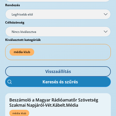
Rendezés
Legfrisebb elöl
Célközönség
Nincs kiválasztva
Kiválasztott kategóriák
média klub
Visszaállítás
Keresés és szűrés
Beszámoló a Magyar Rádióamatőr Szövetség
Szakmai Napjáról-Vét.Kábelt.Média
média klub