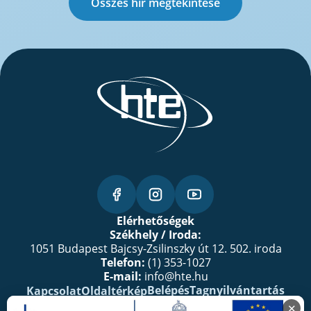
Összes hír megtekintése
Elérhetőségek
Székhely / Iroda:
1051 Budapest Bajcsy-Zsilinszky út 12. 502. iroda
Telefon:
(1) 353-1027
E-mail:
info@hte.hu
Belépés
Tagnyilvántartás
Kapcsolat
Oldaltérkép
SZJA 1%
✕