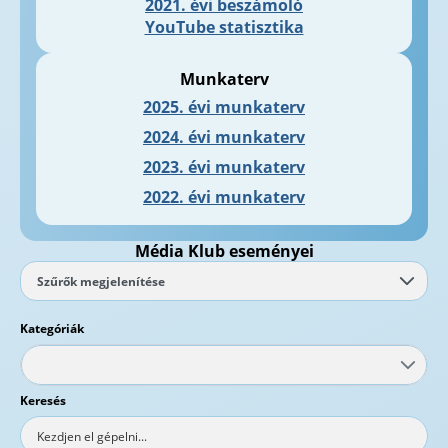
2021. évi beszámoló
YouTube statisztika
Munkaterv
2025. évi munkaterv
2024. évi munkaterv
2023. évi munkaterv
2022. évi munkaterv
Média Klub eseményei
Szűrők megjelenítése
Kategóriák
Keresés