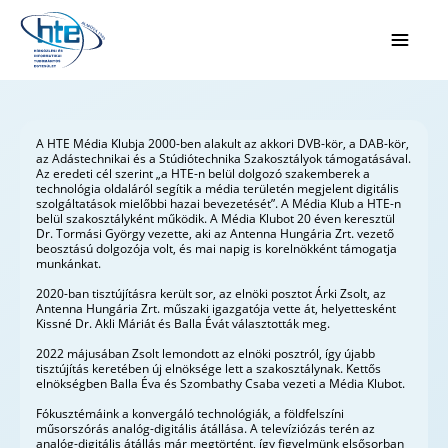
Ugrás a fő tartalomhoz
A HTE Média Klubja 2000-ben alakult az akkori DVB-kör, a DAB-kör,
az Adástechnikai és a Stúdiótechnika Szakosztályok támogatásával.
Az eredeti cél szerint „a HTE-n belül dolgozó szakemberek a
technológia oldaláról segítik a média területén megjelent digitális
szolgáltatások mielőbbi hazai bevezetését”. A Média Klub a HTE-n
belül szakosztályként működik. A Média Klubot 20 éven keresztül
Dr. Tormási György vezette, aki az Antenna Hungária Zrt. vezető
beosztású dolgozója volt, és mai napig is korelnökként támogatja
munkánkat.
2020-ban tisztújításra került sor, az elnöki posztot Árki Zsolt, az
Antenna Hungária Zrt. műszaki igazgatója vette át, helyettesként
Kissné Dr. Akli Máriát és Balla Évát választották meg.
2022 májusában Zsolt lemondott az elnöki posztról, így újabb
tisztújítás keretében új elnöksége lett a szakosztálynak. Kettős
elnökségben Balla Éva és Szombathy Csaba vezeti a Média Klubot.
Fókusztémáink a konvergáló technológiák, a földfelszíni
műsorszórás analóg-digitális átállása. A televíziózás terén az
analóg-digitális átállás már megtörtént, így figyelmünk elsősorban