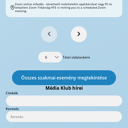
Zoom online előadás - követhető mobiltelefon applikációval vagy PC-re
telepített Zoom Titkárság HTE is inviting you to a scheduled Zoom
meeting.
Tétel oldalanként
6
Összes szakmai esemény megtekintése
Média Klub hírei
Címkék
Press backspace to delete the current row.
Keresés