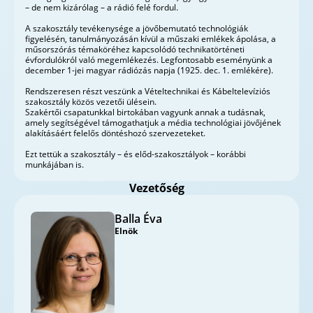
– de nem kizárólag – a rádió felé fordul.
A szakosztály tevékenysége a jövőbemutató technológiák
figyelésén, tanulmányozásán kívül a műszaki emlékek ápolása, a
műsorszórás témaköréhez kapcsolódó technikatörténeti
évfordulókról való megemlékezés. Legfontosabb eseményünk a
december 1-jei magyar rádiózás napja (1925. dec. 1. emlékére).
Rendszeresen részt veszünk a Vételtechnikai és Kábeltelevíziós
szakosztály közös vezetői ülésein.
Szakértői csapatunkkal birtokában vagyunk annak a tudásnak,
amely segítségével támogathatjuk a média technológiai jövőjének
alakításáért felelős döntéshozó szervezeteket.
Ezt tettük a szakosztály – és előd-szakosztályok – korábbi
munkájában is.
Vezetőség
Balla Éva
Elnök