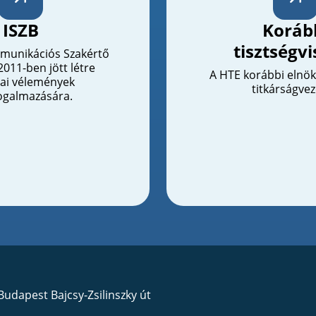
ISZB
Koráb
tisztségvi
munikációs Szakértő
2011-ben jött létre
A HTE korábbi elnökei
ai vélemények
titkárságvez
galmazására.
Budapest Bajcsy-Zsilinszky út