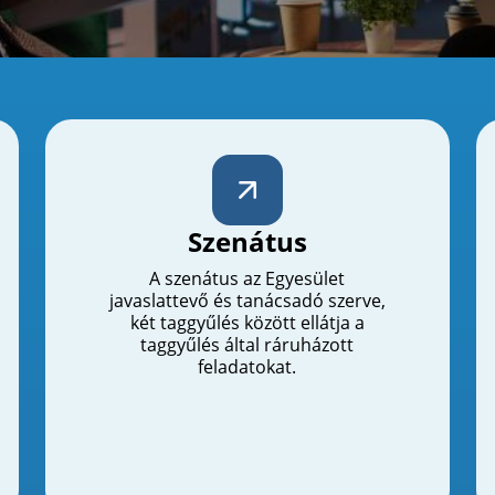
Szenátus
A szenátus az Egyesület
javaslattevő és tanácsadó szerve,
két taggyűlés között ellátja a
taggyűlés által ráruházott
feladatokat.