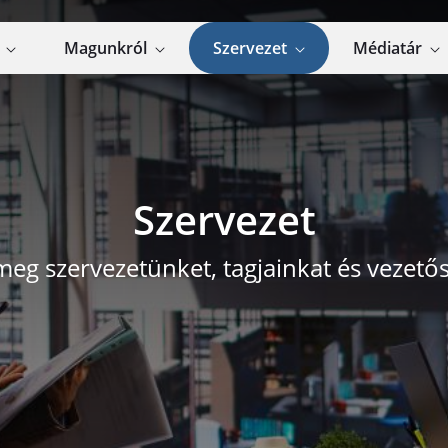
k
Magunkról
Szervezet
Médiatár
Szervezet
meg szervezetünket, tagjainkat és vezető