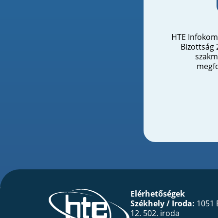
HTE Infokom
Bizottság 
szakm
megfo
Elérhetőségek
Székhely / Iroda:
1051 
12. 502. iroda