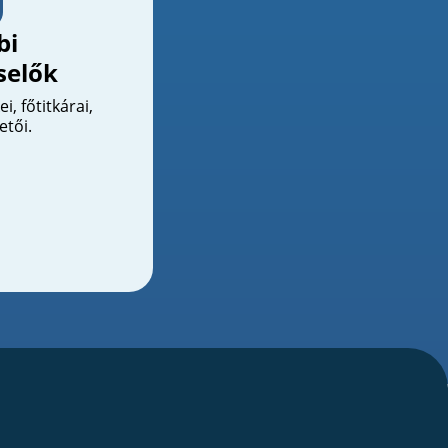
bi
selők
, főtitkárai,
etői.