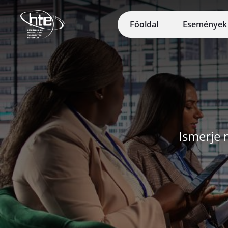
Ugrás a fő tartalomhoz
Főoldal
Eseménye
Ismerje 