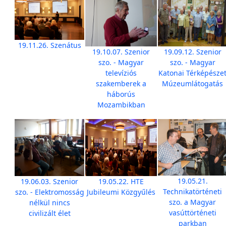
19.11.26. Szenátus
19.10.07. Szenior
19.09.12. Szenior
szo. - Magyar
szo. - Magyar
televíziós
Katonai Térképésze
szakemberek a
Múzeumlátogatás
háborús
Mozambikban
19.05.21.
19.06.03. Szenior
19.05.22. HTE
Technikatörténeti
szo. - Elektromosság
Jubileumi Közgyűlés
szo. a Magyar
nélkül nincs
vasúttörténeti
civilizált élet
parkban