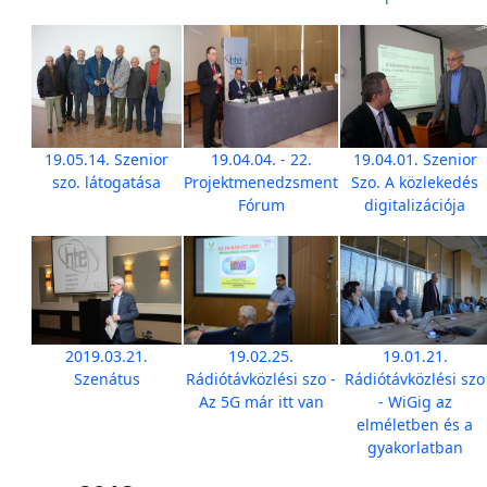
19.05.14. Szenior
19.04.04. - 22.
19.04.01. Szenior
szo. látogatása
Projektmenedzsment
Szo. A közlekedés
Fórum
digitalizációja
2019.03.21.
19.02.25.
19.01.21.
Szenátus
Rádiótávközlési szo -
Rádiótávközlési szo
Az 5G már itt van
- WiGig az
elméletben és a
gyakorlatban