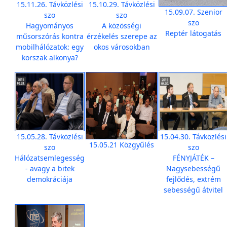
15.11.26. Távközlési
15.10.29. Távközlési
15.09.07. Szenior
szo
szo
szo
Hagyományos
A közösségi
Reptér látogatás
műsorszórás kontra
érzékelés szerepe az
mobilhálózatok: egy
okos városokban
korszak alkonya?
15.05.28. Távközlési
15.04.30. Távközlési
15.05.21 Közgyűlés
szo
szo
Hálózatsemlegesség
FÉNYJÁTÉK –
- avagy a bitek
Nagysebességű
demokráciája
fejlődés, extrém
sebességű átvitel