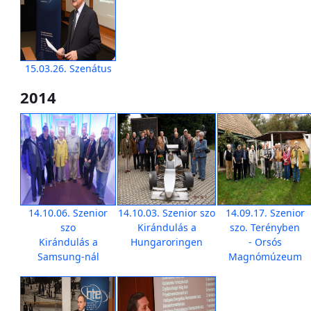
15.03.26. Szenátus
2014
14.10.06. Szenior
14.10.03. Szenior szo
14.09.17. Szenior
szo
Kirándulás a
szo. Terényben
Kirándulás a
Hungaroringen
- Orsós
Samsung-nál
Magnómúzeum