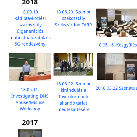
2018
18.09.10.
18.06.20. Szenior
Rádiótávközlési
szakosztály
szakosztály
Szekszárdon TARR
újgenerációs
műholdhálózatok és
5G rendezvény
18.05.16. Közgyűlés
18.03.22. Szenior
2018.03.22 Szenátu
18.05.11.
kirándulás a
Investigating DNS
Távírótörténeti
Abuse/Misuse
állandó tárlat
Workshop
megtekintésére
2017