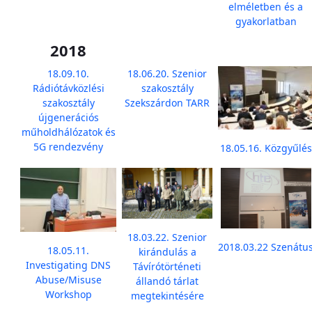
elméletben és a
gyakorlatban
2018
18.09.10.
18.06.20. Szenior
Rádiótávközlési
szakosztály
szakosztály
Szekszárdon TARR
újgenerációs
műholdhálózatok és
5G rendezvény
18.05.16. Közgyűlés
18.03.22. Szenior
2018.03.22 Szenátu
18.05.11.
kirándulás a
Investigating DNS
Távírótörténeti
Abuse/Misuse
állandó tárlat
Workshop
megtekintésére