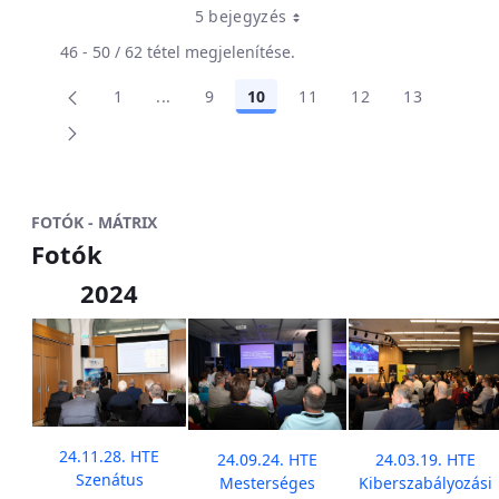
5 bejegyzés
46 - 50 / 62 tétel megjelenítése.
1
...
9
10
11
12
13
Oldal
Köztes oldalak Navigáljon a TAB billentyűv
Oldal
Oldal
Oldal
Oldal
Oldal
FOTÓK - MÁTRIX
Fotók
2024
24.11.28. HTE
24.09.24. HTE
24.03.19. HTE
Szenátus
Mesterséges
Kiberszabályozási