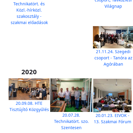
Technikatört. és
Világnap
Közl.-hírközl.
szakosztály -
szakmai előadások
21.11.24. Szegedi
csoport - Tanóra az
Agórában
2020
20.09.08. HTE
Tisztújító Közgyűlés
20.07.28.
20.01.23. EIVOK -
Technikatört. szo.
13. Szakmai Fórum
Szentesen