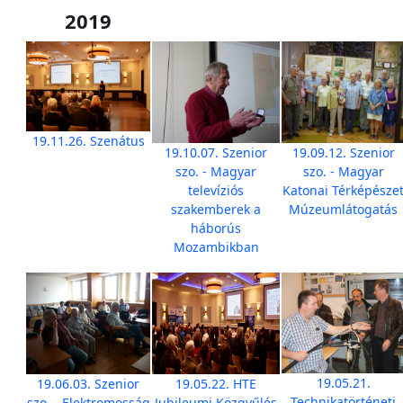
2019
19.11.26. Szenátus
19.10.07. Szenior
19.09.12. Szenior
szo. - Magyar
szo. - Magyar
televíziós
Katonai Térképésze
szakemberek a
Múzeumlátogatás
háborús
Mozambikban
19.05.21.
19.06.03. Szenior
19.05.22. HTE
Technikatörténeti
szo. - Elektromosság
Jubileumi Közgyűlés