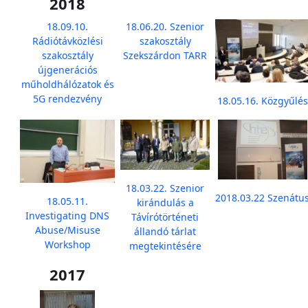
2018
18.09.10.
18.06.20. Szenior
Rádiótávközlési
szakosztály
szakosztály
Szekszárdon TARR
újgenerációs
műholdhálózatok és
5G rendezvény
18.05.16. Közgyűlés
18.03.22. Szenior
2018.03.22 Szenátu
18.05.11.
kirándulás a
Investigating DNS
Távírótörténeti
Abuse/Misuse
állandó tárlat
Workshop
megtekintésére
2017