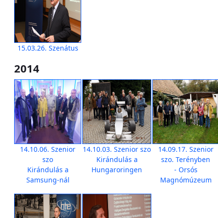
15.03.26. Szenátus
2014
14.10.06. Szenior
14.10.03. Szenior szo
14.09.17. Szenior
szo
Kirándulás a
szo. Terényben
Kirándulás a
Hungaroringen
- Orsós
Samsung-nál
Magnómúzeum