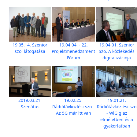
19.05.14. Szenior
19.04.04. - 22.
19.04.01. Szenior
szo. látogatása
Projektmenedzsment
Szo. A közlekedés
Fórum
digitalizációja
2019.03.21.
19.02.25.
19.01.21.
Szenátus
Rádiótávközlési szo -
Rádiótávközlési szo
Az 5G már itt van
- WiGig az
elméletben és a
gyakorlatban