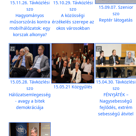
15.11.26. Távközlési
15.10.29. Távközlési
15.09.07. Szenior
szo
szo
szo
Hagyományos
A közösségi
Reptér látogatás
műsorszórás kontra
érzékelés szerepe az
mobilhálózatok: egy
okos városokban
korszak alkonya?
15.05.28. Távközlési
15.04.30. Távközlési
15.05.21 Közgyűlés
szo
szo
Hálózatsemlegesség
FÉNYJÁTÉK –
- avagy a bitek
Nagysebességű
demokráciája
fejlődés, extrém
sebességű átvitel