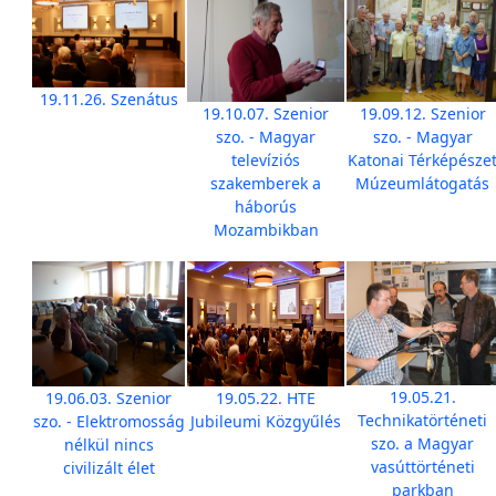
19.11.26. Szenátus
19.10.07. Szenior
19.09.12. Szenior
szo. - Magyar
szo. - Magyar
televíziós
Katonai Térképésze
szakemberek a
Múzeumlátogatás
háborús
Mozambikban
19.05.21.
19.06.03. Szenior
19.05.22. HTE
Technikatörténeti
szo. - Elektromosság
Jubileumi Közgyűlés
szo. a Magyar
nélkül nincs
vasúttörténeti
civilizált élet
parkban