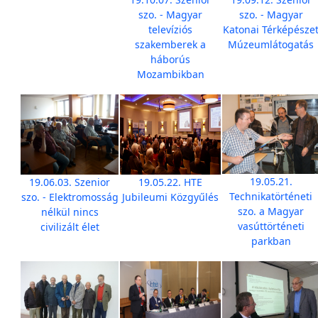
szo. - Magyar
szo. - Magyar
televíziós
Katonai Térképésze
szakemberek a
Múzeumlátogatás
háborús
Mozambikban
19.05.21.
19.06.03. Szenior
19.05.22. HTE
Technikatörténeti
szo. - Elektromosság
Jubileumi Közgyűlés
szo. a Magyar
nélkül nincs
vasúttörténeti
civilizált élet
parkban