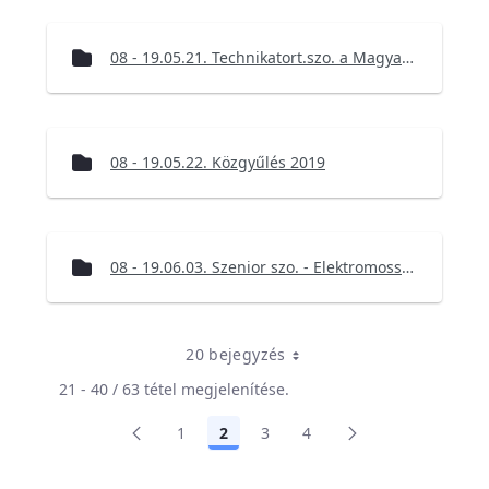
08 - 19.05.21. Technikatort.szo. a Magyar vasuttorteneti parkban
08 - 19.05.22. Közgyűlés 2019
08 - 19.06.03. Szenior szo. - Elektromosság nélkül nincs civilizált élet
20 bejegyzés
21 - 40 / 63 tétel megjelenítése.
1
2
3
4
Oldal
Oldal
Oldal
Oldal