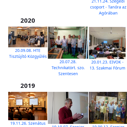
21.11.24. Szegedi
csoport - Tanóra az
Agórában
2020
20.09.08. HTE
Tisztújító Közgyűlés
20.07.28.
20.01.23. EIVOK -
Technikatört. szo.
13. Szakmai Fórum
Szentesen
2019
19.11.26. Szenátus
19.10.07. Szenior
19.09.12. Szenior