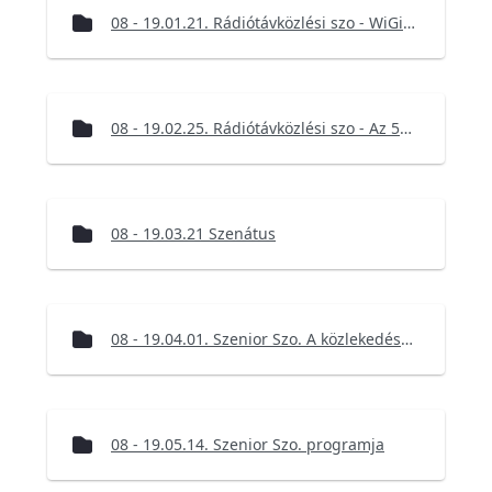
08 - 19.01.21. Rádiótávközlési szo - WiGig az elméletben és a gyakorlatban
08 - 19.02.25. Rádiótávközlési szo - Az 5G már itt van
08 - 19.03.21 Szenátus
08 - 19.04.01. Szenior Szo. A közlekedés digitalizációja
08 - 19.05.14. Szenior Szo. programja