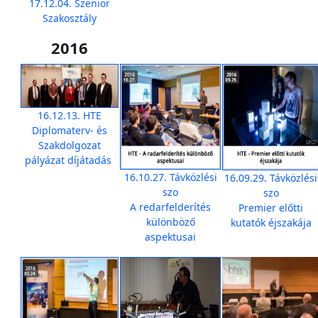
17.12.04. Szenior
Szakosztály
2016
16.12.13. HTE
Diplomaterv- és
Szakdolgozat
pályázat díjátadás
16.10.27. Távközlési
16.09.29. Távközlési
szo
szo
A redarfelderítés
Premier előtti
különböző
kutatók éjszakája
aspektusai