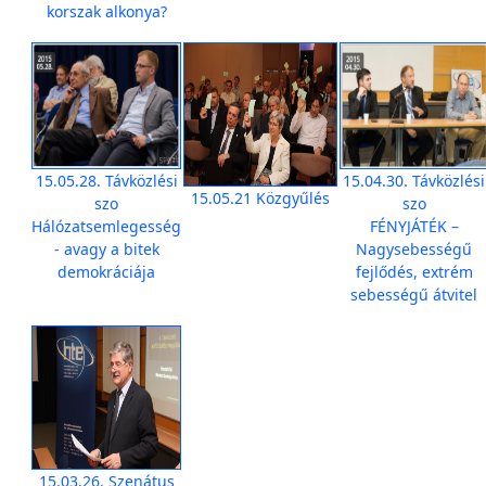
korszak alkonya?
15.05.28. Távközlési
15.04.30. Távközlési
15.05.21 Közgyűlés
szo
szo
Hálózatsemlegesség
FÉNYJÁTÉK –
- avagy a bitek
Nagysebességű
demokráciája
fejlődés, extrém
sebességű átvitel
15.03.26. Szenátus