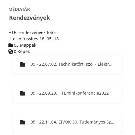
Ugrás a fő tartalomhoz
MÉDIATÁR
Rendezvények
HTE rendezvények fotói
Utolsó frissítés 18. 05. 18.
63 Mappák
0 Képek
Médiatár
05 - 22.07.02. Technikatört. szo. - Elektronikai gyűjtemény Balmazújvárosban
05 - 22.09.29. HTEminikonferencia2022
05 - 22.11.04. EIVOK-30. Tudományos Szakmai Konferencia