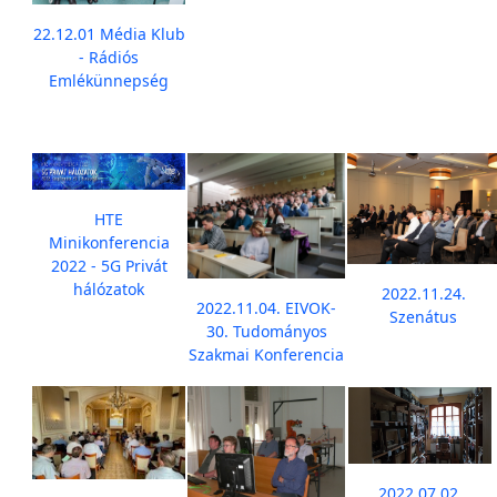
22.12.01 Média Klub
- Rádiós
Emlékünnepség
HTE
Minikonferencia
2022 - 5G Privát
hálózatok
2022.11.24.
2022.11.04. EIVOK-
Szenátus
30. Tudományos
Szakmai Konferencia
2022.07.02.