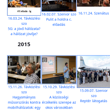
16.11.24. Szenátus
16.02.07. Szenior szo
16.03.24. Távközlési
Pulit a holdra c.
szo
előadás
5G: a jövő hálózata?
a hálózat jövője?
2015
15.11.26. Távközlési
15.10.29. Távközlési
15.09.07. Szenior
szo
szo
szo
Hagyományos
A közösségi
Reptér látogatás
műsorszórás kontra
érzékelés szerepe az
mobilhálózatok: egy
okos városokban