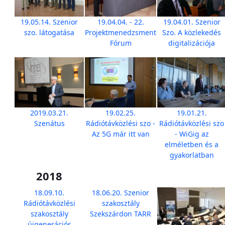
19.05.14. Szenior
19.04.04. - 22.
19.04.01. Szenior
szo. látogatása
Projektmenedzsment
Szo. A közlekedés
Fórum
digitalizációja
2019.03.21.
19.02.25.
19.01.21.
Szenátus
Rádiótávközlési szo -
Rádiótávközlési szo
Az 5G már itt van
- WiGig az
elméletben és a
gyakorlatban
2018
18.09.10.
18.06.20. Szenior
Rádiótávközlési
szakosztály
szakosztály
Szekszárdon TARR
újgenerációs