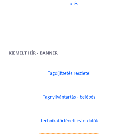
ülés
KIEMELT HÍR - BANNER
Tagdíjfizetés részletei
------------------------------------------------
Tagnyilvántartás - belépés
------------------------------------------------
Technikatörténeti évfordulók
------------------------------------------------