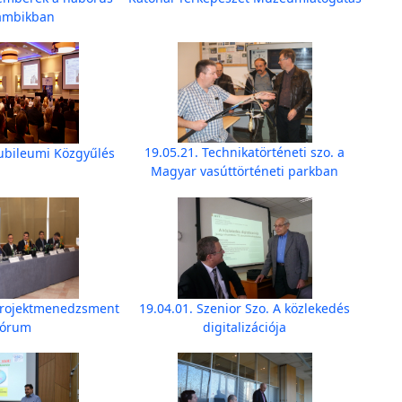
ambikban
19.05.21. Technikatörténeti szo. a
Jubileumi Közgyűlés
Magyar vasúttörténeti parkban
 Projektmenedzsment
19.04.01. Szenior Szo. A közlekedés
Fórum
digitalizációja