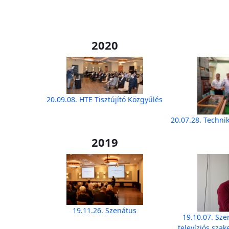
2020
20.09.08. HTE Tisztújító Közgyűlés
20.07.28. Technik
2019
19.11.26. Szenátus
19.10.07. Sze
televíziós sza