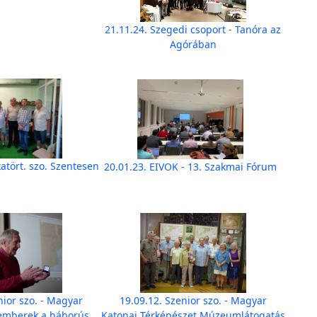
21.11.24. Szegedi csoport - Tanóra az
Agórában
atört. szo. Szentesen
20.01.23. EIVOK - 13. Szakmai Fórum
nior szo. - Magyar
19.09.12. Szenior szo. - Magyar
kemberek a háborús
Katonai Térképészet Múzeumlátogatás