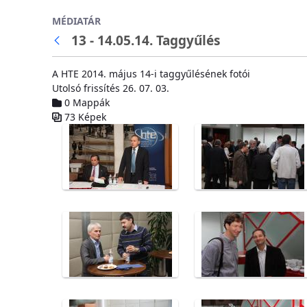
Ugrás a fő tartalomhoz
MÉDIATÁR
13 - 14.05.14. Taggyűlés
A HTE 2014. május 14-i taggyűlésének fotói
Utolsó frissítés 26. 07. 03.
0 Mappák
73 Képek
Médiatár