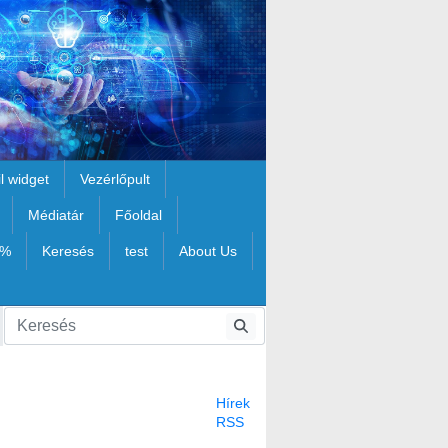
il widget
Vezérlőpult
Médiatár
Főoldal
1%
Keresés
test
About Us
Hírek
RSS