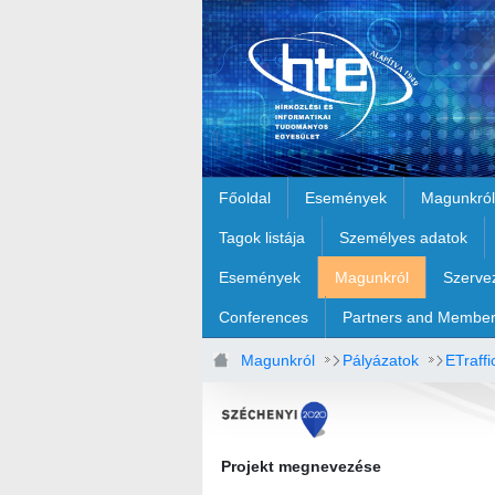
Ugrás a fő tartalomhoz
Főoldal
Események
Magunkról
Tagok listája
Személyes adatok
Események
Magunkról
Szerve
Conferences
Partners and Membe
Magunkról
Pályázatok
ETraffi
Projekt megnevezése