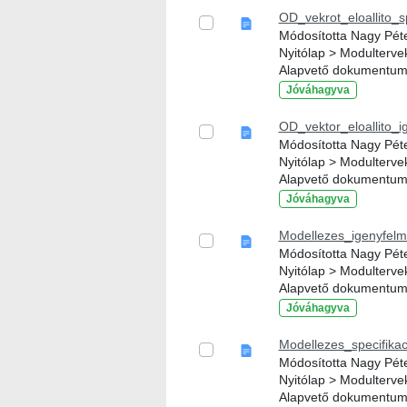
OD_vekrot_eloallito_s
Módosította Nagy Péter
Nyitólap > Modulterve
Alapvető dokumentu
Jóváhagyva
OD_vektor_eloallito_i
Módosította Nagy Péter
Nyitólap > Modulterve
Alapvető dokumentu
Jóváhagyva
Modellezes_igenyfelm
Módosította Nagy Péter
Nyitólap > Modulterve
Alapvető dokumentu
Jóváhagyva
Modellezes_specifikac
Módosította Nagy Péter
Nyitólap > Modulterve
Alapvető dokumentu