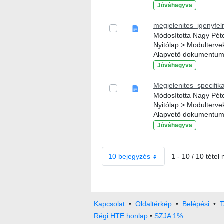
Jóváhagyva
megjelenites_igenyfe
Módosította Nagy Péter
Nyitólap > Modulterve
Alapvető dokumentu
Jóváhagyva
Megjelenites_specifik
Módosította Nagy Péter
Nyitólap > Modulterve
Alapvető dokumentu
Jóváhagyva
10 bejegyzés
1 - 10 / 10 tétel
Kapcsolat
•
Oldaltérkép
•
Belépési
•
T
Régi HTE honlap
•
SZJA 1%