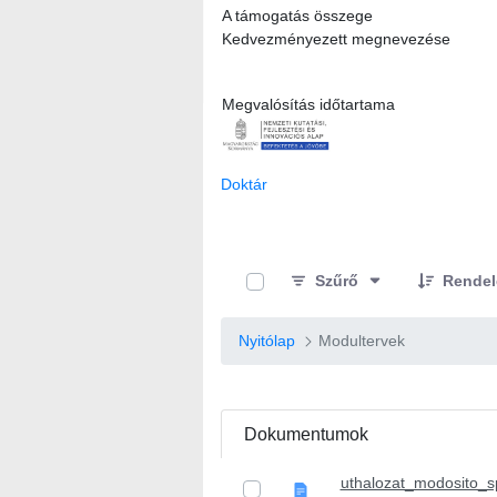
A támogatás összege
Kedvezményezett megnevezése
Megvalósítás időtartama
Doktár
0 / 10 Tételek kiválasztva
Szűrő
Rendel
Nyitólap
Modultervek
Dokumentumok
uthalozat_modosito_sp