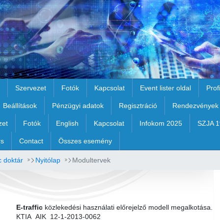
Szervezet
Fotók
Kapcsolat
Event lister oldal
Prof
Beállítások
Pénzügyi adatok
Regisztráció
Rendezvények
zet
Fotók
English
Kapcsolat
Infokom 2025
SZJA 
rs
Contact
Összes esemény
c doktár
Nyitólap
Modultervek
E-traffic
közlekedési használati előrejelző modell megalkotása.
KTIA_AIK_12-1-2013-0062