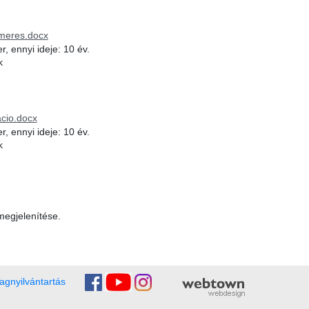
lmeres.docx
, ennyi ideje: 10 év.
k
m
acio.docx
, ennyi ideje: 10 év.
k
m
 megjelenítése.
agnyilvántartás