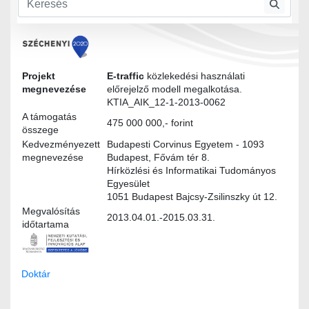
Modultervek
Projekt
E-traffic
közlekedési használati
megnevezése
előrejelző modell megalkotása.
KTIA_AIK_12-1-2013-0062
A támogatás
475 000 000,- forint
összege
Kedvezményezett
Budapesti Corvinus Egyetem - 1093
megnevezése
Budapest, Fővám tér 8.
Hírközlési és Informatikai Tudományos
Egyesület
1051 Budapest Bajcsy-Zsilinszky út 12.
Megvalósítás
2013.04.01.-2015.03.31.
időtartama
Doktár