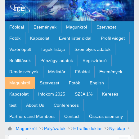
Ugrás a fő tartalomhoz
Főoldal
Események
Magunkról
Szervezet
Fotók
Kapcsolat
Event lister oldal
Profil widget
Vezérlőpult
Tagok listája
Személyes adatok
Beállítások
Pénzügyi adatok
Regisztráció
Rendezvények
Médiatár
Főoldal
Események
Magunkról
Szervezet
Fotók
English
Kapcsolat
Infokom 2025
SZJA 1%
Keresés
test
About Us
Conferences
Partners and Members
Contact
Összes esemény
Magunkról
Pályázatok
ETraffic doktár
Nyitólap